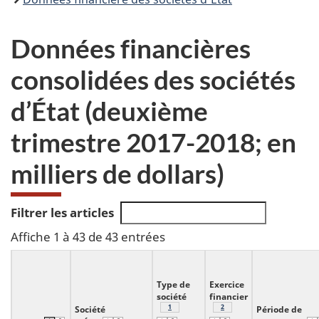
Données financières
consolidées des sociétés
d’État (deuxième
trimestre 2017-2018; en
milliers de dollars)
Filtrer les articles
Affiche 1 à 43 de 43 entrées
Type de
Exercice
société
financier
Note
1
du tableau 1
Note
2
du tableau 1
Société
Période de