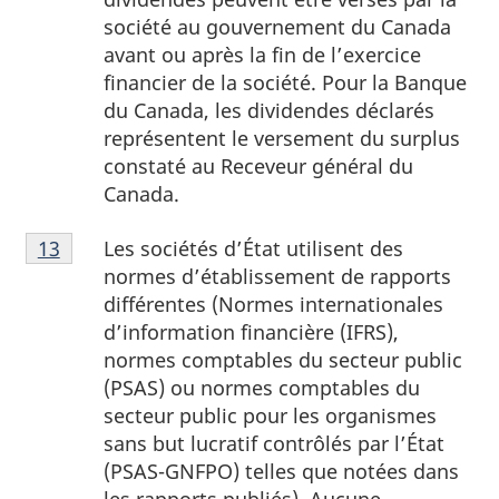
société au gouvernement du Canada
avant ou après la fin de l’exercice
financier de la société. Pour la Banque
du Canada, les dividendes déclarés
représentent le versement du surplus
constaté au Receveur général du
Canada.
Note
Les sociétés d’État utilisent des
Retour à la référence de la note
13
du tableau 1
13
normes d’établissement de rapports
du
différentes (Normes internationales
tableau
d’information financière (IFRS),
1
normes comptables du secteur public
(PSAS) ou normes comptables du
secteur public pour les organismes
sans but lucratif contrôlés par l’État
(PSAS-GNFPO) telles que notées dans
les rapports publiés). Aucune