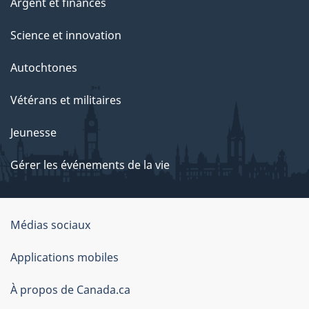
Argent et finances
Science et innovation
Autochtones
Vétérans et militaires
Jeunesse
Gérer les événements de la vie
Organisation
Médias sociaux
du
Applications mobiles
gouvernement
du
À propos de Canada.ca