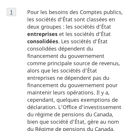
Note
Pour les besoins des Comptes publics,
Retour à la référence de la note
1
du tableau 1
1
les sociétés d’État sont classées en
du
deux groupes : les sociétés d’État
tableau
entreprises
et les sociétés d’État
1
consolidées
. Les sociétés d’État
consolidées dépendent du
financement du gouvernement
comme principale source de revenus,
alors que les sociétés d’État
entreprises ne dépendent pas du
financement du gouvernement pour
maintenir leurs opérations. Il y a,
cependant, quelques exemptions de
déclaration. L’Office d’investissement
du régime de pensions du Canada,
bien que société d’État, gère au nom
du Régime de pensions du Canada,