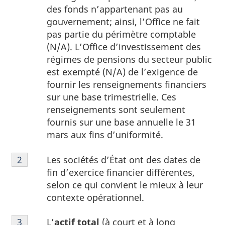
des fonds n’appartenant pas au
gouvernement; ainsi, l’Office ne fait
pas partie du périmètre comptable
(N/A). L’Office d’investissement des
régimes de pensions du secteur public
est exempté (N/A) de l’exigence de
fournir les renseignements financiers
sur une base trimestrielle. Ces
renseignements sont seulement
fournis sur une base annuelle le 31
mars aux fins d’uniformité.
Note
Les sociétés d’État ont des dates de
Retour à la référence de la note
2
du tableau 1
2
fin d’exercice financier différentes,
du
selon ce qui convient le mieux à leur
tableau
contexte opérationnel.
1
Note
L’
actif total
(à court et à long
Retour à la référence de la note
3
du tableau 1