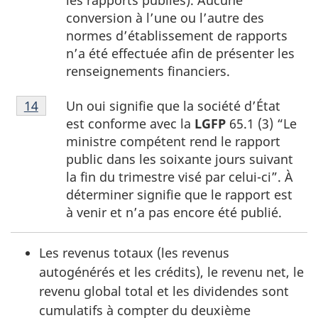
conversion à l’une ou l’autre des
normes d’établissement de rapports
n’a été effectuée afin de présenter les
renseignements financiers.
Note
Un oui signifie que la société d’État
Retour à la référence de la note
14
du tableau 1
14
est conforme avec la
LGFP
65.1 (3) “Le
du
ministre compétent rend le rapport
tableau
public dans les soixante jours suivant
1
la fin du trimestre visé par celui-ci”. À
déterminer signifie que le rapport est
à venir et n’a pas encore été publié.
Les revenus totaux (les revenus
autogénérés et les crédits), le revenu net, le
revenu global total et les dividendes sont
cumulatifs à compter du deuxième