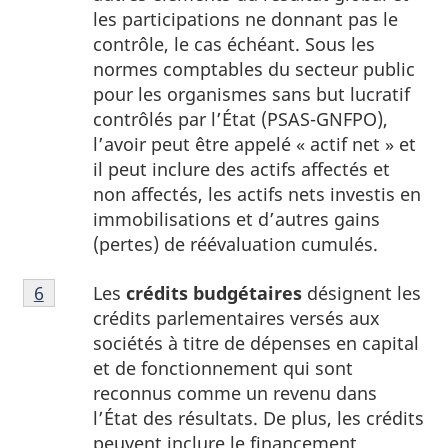
les participations ne donnant pas le
contrôle, le cas échéant. Sous les
normes comptables du secteur public
pour les organismes sans but lucratif
contrôlés par l’État (PSAS-GNFPO),
l’avoir peut être appelé « actif net » et
il peut inclure des actifs affectés et
non affectés, les actifs nets investis en
immobilisations et d’autres gains
(pertes) de réévaluation cumulés.
Note
Les
crédits budgétaires
désignent les
Retour à la référence de la note
6
du tableau 1
6
crédits parlementaires versés aux
du
sociétés à titre de dépenses en capital
tableau
et de fonctionnement qui sont
1
reconnus comme un revenu dans
l’État des résultats. De plus, les crédits
peuvent inclure le financement