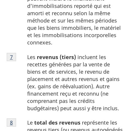
d’immobilisations reporté qui est
amorti et reconnu selon la même
méthode et sur les mêmes périodes
que les biens immobiliers, le matériel
et les immobilisations incorporelles
connexes.
Note
Les
revenus (tiers)
incluent les
Retour à la référence de la note
7
du tableau 1
7
recettes générées par la vente de
du
biens et de services, le revenu de
tableau
placement et autres revenus et gains
1
(ex. gains de réévaluation). Autre
financement reçu et reconnu (ne
comprenant pas les crédits
budgétaires) peut aussi y être inclus.
Note
Le
total des revenus
représente les
Retour à la référence de la note
8
du tableau 1
8
revenus tiers (ou revenus autogénérés,