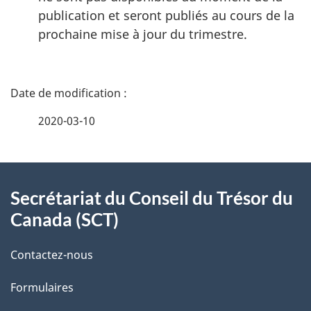
publication et seront publiés au cours de la
prochaine mise à jour du trimestre.
D
é
2020-03-10
t
À
a
Secrétariat du Conseil du Trésor du
propos
i
Canada (SCT)
de
l
Contactez-nous
ce
s
Formulaires
site
d