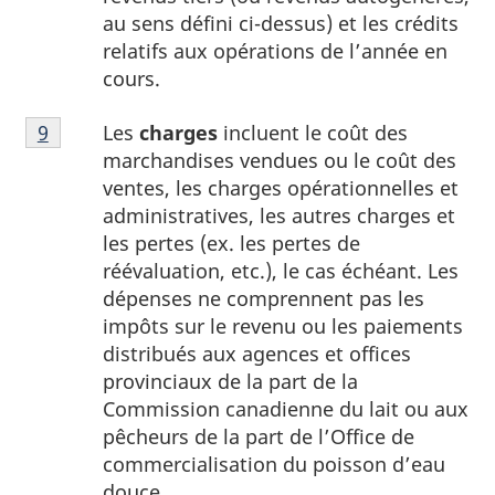
du
au sens défini ci-dessus) et les crédits
tableau
relatifs aux opérations de l’année en
1
cours.
Note
Les
charges
incluent le coût des
Retour à la référence de la note
9
du tableau 1
9
marchandises vendues ou le coût des
du
ventes, les charges opérationnelles et
tableau
administratives, les autres charges et
1
les pertes (ex. les pertes de
réévaluation, etc.), le cas échéant. Les
dépenses ne comprennent pas les
impôts sur le revenu ou les paiements
distribués aux agences et offices
provinciaux de la part de la
Commission canadienne du lait ou aux
pêcheurs de la part de l’Office de
commercialisation du poisson d’eau
douce.