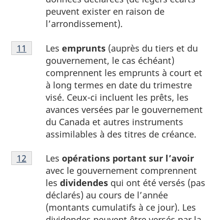
peuvent exister en raison de
l’arrondissement).
Note
Les
emprunts
(auprès du tiers et du
Retour à la référence de la note
11
du tableau 1
11
gouvernement, le cas échéant)
du
comprennent les emprunts à court et
tableau
à long termes en date du trimestre
1
visé. Ceux-ci incluent les prêts, les
avances versées par le gouvernement
du Canada et autres instruments
assimilables à des titres de créance.
Note
Les
opérations portant sur l’avoir
Retour à la référence de la note
12
du tableau 1
12
avec le gouvernement comprennent
du
les
dividendes
qui ont été versés (pas
tableau
déclarés) au cours de l’année
1
(montants cumulatifs à ce jour). Les
dividendes peuvent être versés par la