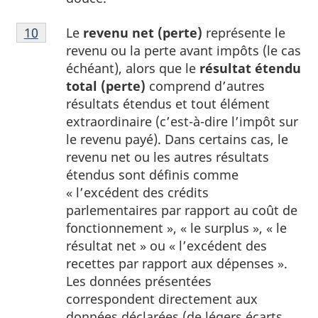
Note
Le
revenu net (perte)
représente le
Retour à la référence de la note
10
du tableau 1
10
revenu ou la perte avant impôts (le cas
du
échéant), alors que le
résultat étendu
tableau
total (perte)
comprend d’autres
1
résultats étendus et tout élément
extraordinaire (c’est-à-dire l’impôt sur
le revenu payé). Dans certains cas, le
revenu net ou les autres résultats
étendus sont définis comme
« l’excédent des crédits
parlementaires par rapport au coût de
fonctionnement », « le surplus », « le
résultat net » ou « l’excédent des
recettes par rapport aux dépenses ».
Les données présentées
correspondent directement aux
données déclarées (de légers écarts