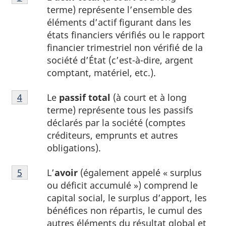
3
terme) représente l’ensemble des
du
éléments d’actif figurant dans les
tableau
états financiers vérifiés ou le rapport
1
financier trimestriel non vérifié de la
société d’État (c’est-à-dire, argent
comptant, matériel, etc.).
Note
Le
passif total
(à court et à long
Retour à la référence de la note
4
du tableau 1
4
terme) représente tous les passifs
du
déclarés par la société (comptes
tableau
créditeurs, emprunts et autres
1
obligations).
Note
L’
avoir
(également appelé « surplus
Retour à la référence de la note
5
du tableau 1
5
ou déficit accumulé ») comprend le
du
capital social, le surplus d’apport, les
tableau
bénéfices non répartis, le cumul des
1
autres éléments du résultat global et