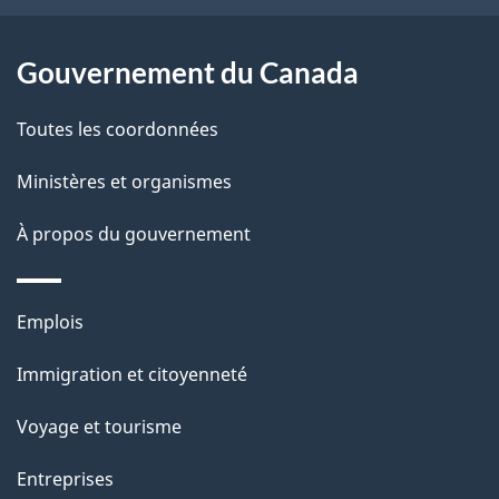
e
l
Gouvernement du Canada
a
Toutes les coordonnées
p
Ministères et organismes
a
À propos du gouvernement
g
e
Thèmes
Emplois
et
Immigration et citoyenneté
sujets
Voyage et tourisme
Entreprises