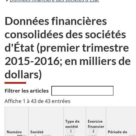
Données financières
consolidées des sociétés
d'État (premier trimestre
2015-2016; en milliers de
dollars)
Filtrer les articles
Affiche 1 à 43 de 43 entrées
Type de
Exercice
société
financier
Note
1
du tableau 1
Note
2
du tableau 1
Numéro
Société
Période de