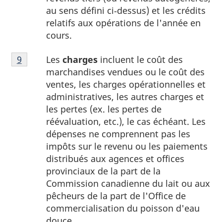
du
au sens défini ci‑dessus) et les crédits
tableau
relatifs aux opérations de l'année en
1
cours.
Note
Les
charges
incluent le coût des
Retour à la référence de la note
9
du tableau 1
9
marchandises vendues ou le coût des
du
ventes, les charges opérationnelles et
tableau
administratives, les autres charges et
1
les pertes (ex. les pertes de
réévaluation, etc.), le cas échéant. Les
dépenses ne comprennent pas les
impôts sur le revenu ou les paiements
distribués aux agences et offices
provinciaux de la part de la
Commission canadienne du lait ou aux
pêcheurs de la part de l'Office de
commercialisation du poisson d'eau
douce.