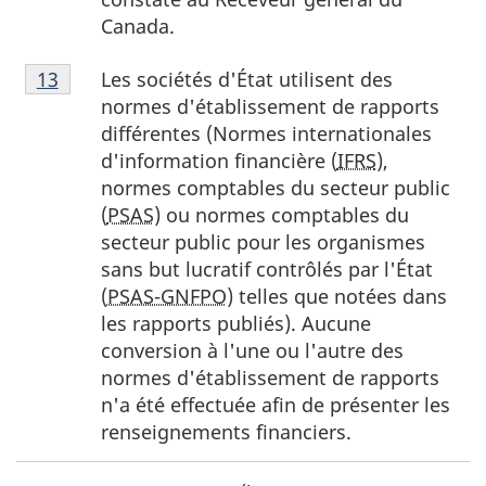
Canada.
Note
Les sociétés d'État utilisent des
Retour à la référence de la note
13
du tableau 1
13
normes d'établissement de rapports
du
différentes (Normes internationales
tableau
d'information financière (
IFRS
),
1
normes comptables du secteur public
(
PSAS
) ou normes comptables du
secteur public pour les organismes
sans but lucratif contrôlés par l'État
(
PSAS-GNFPO
) telles que notées dans
les rapports publiés). Aucune
conversion à l'une ou l'autre des
normes d'établissement de rapports
n'a été effectuée afin de présenter les
renseignements financiers.