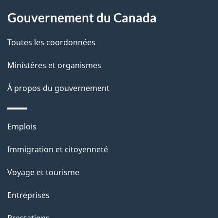
l
Gouvernement du Canada
a
Toutes les coordonnées
p
Ministères et organismes
a
À propos du gouvernement
g
e
Thèmes
Emplois
et
Immigration et citoyenneté
sujets
Voyage et tourisme
Entreprises