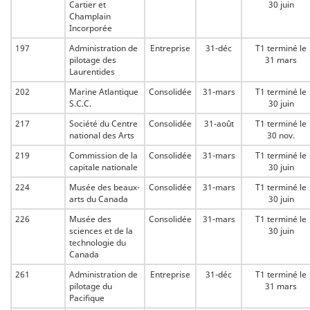
Cartier et
30 juin
Champlain
Incorporée
197
Administration de
Entreprise
31-déc
T1 terminé le
pilotage des
31 mars
Laurentides
202
Marine Atlantique
Consolidée
31-mars
T1 terminé le
S.C.C.
30 juin
217
Société du Centre
Consolidée
31-août
T1 terminé le
national des Arts
30 nov.
219
Commission de la
Consolidée
31-mars
T1 terminé le
capitale nationale
30 juin
224
Musée des beaux-
Consolidée
31-mars
T1 terminé le
arts du Canada
30 juin
226
Musée des
Consolidée
31-mars
T1 terminé le
sciences et de la
30 juin
technologie du
Canada
261
Administration de
Entreprise
31-déc
T1 terminé le
pilotage du
31 mars
Pacifique