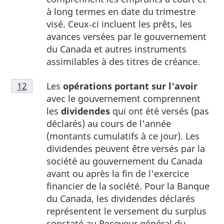
tableau
à long termes en date du trimestre
1
visé. Ceux‑ci incluent les prêts, les
avances versées par le gouvernement
du Canada et autres instruments
assimilables à des titres de créance.
Note
Les
opérations portant sur l'avoir
Retour à la référence de la note
12
du tableau 1
12
avec le gouvernement comprennent
du
les
dividendes
qui ont été versés (pas
tableau
déclarés) au cours de l'année
1
(montants cumulatifs à ce jour). Les
dividendes peuvent être versés par la
société au gouvernement du Canada
avant ou après la fin de l'exercice
financier de la société. Pour la Banque
du Canada, les dividendes déclarés
représentent le versement du surplus
constaté au Receveur général du