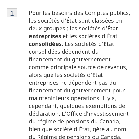
Note
Pour les besoins des Comptes publics,
Retour à la référence de la note
1
du tableau 1
1
les sociétés d'État sont classées en
du
deux groupes : les sociétés d'État
tableau
entreprises
et les sociétés d'État
1
consolidées
. Les sociétés d'État
consolidées dépendent du
financement du gouvernement
comme principale source de revenus,
alors que les sociétés d'État
entreprises ne dépendent pas du
financement du gouvernement pour
maintenir leurs opérations. Il y a,
cependant, quelques exemptions de
déclaration. L'Office d'investissement
du régime de pensions du Canada,
bien que société d'État, gère au nom
du Régime de pensions du Canada,