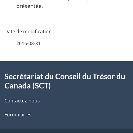
présentée.
D
é
2016-08-31
t
À
a
Secrétariat du Conseil du Trésor du
propos
i
Canada (SCT)
de
l
Contactez-nous
ce
s
Formulaires
site
d
e