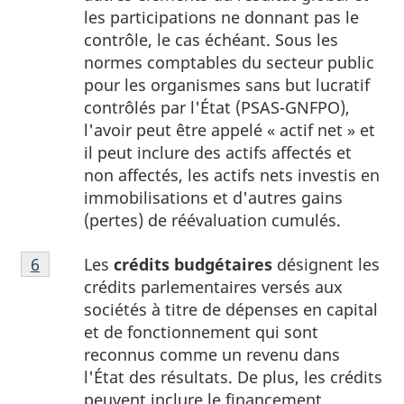
les participations ne donnant pas le
contrôle, le cas échéant. Sous les
normes comptables du secteur public
pour les organismes sans but lucratif
contrôlés par l'État (PSAS-GNFPO),
l'avoir peut être appelé « actif net » et
il peut inclure des actifs affectés et
non affectés, les actifs nets investis en
immobilisations et d'autres gains
(pertes) de réévaluation cumulés.
Note
Les
crédits budgétaires
désignent les
Retour à la référence de la note
6
du tableau 1
6
crédits parlementaires versés aux
du
sociétés à titre de dépenses en capital
tableau
et de fonctionnement qui sont
1
reconnus comme un revenu dans
l'État des résultats. De plus, les crédits
peuvent inclure le financement