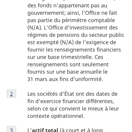
des fonds n'appartenant pas au
gouvernement; ainsi, l'Office ne fait
pas partie du périmètre comptable
(N/A). L'Office d'investissement des
régimes de pensions du secteur public
est exempté (N/A) de l'exigence de
fournir les renseignements financiers
sur une base trimestrielle. Ces
renseignements sont seulement
fournis sur une base annuelle le
31 mars
aux fins d'uniformité.
Note
Les sociétés d'État ont des dates de
Retour à la référence de la note
2
du tableau 1
2
fin d'exercice financier différentes,
du
selon ce qui convient le mieux à leur
tableau
contexte opérationnel.
1
Note
L'
actif total
(à court et à long
Retour à la référence de la note
3
du tableau 1