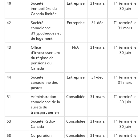
40
Société
Entreprise
31-mars
T1 terminé le
immobilière du
30 juin
Canada limitée
42
Société
Entreprise
31-déc
T1 terminé le
canadienne
31 mars
d'hypothèques et
de logement
43
Office
N/A
31-mars
T1 terminé le
d'investissement
30 juin
du régime de
pensions du
Canada
44
Société
Entreprise
31-déc
T1 terminé le
canadienne des
31 mars
postes
51
Administration
Consolidée
31-mars
T1 terminé le
canadienne de la
30 juin
sûreté du
transport aérien
53
Société Radio-
Consolidée
31-mars
T1 terminé le
Canada
30 juin
58
Corporation
Consolidée
31-mars
T1 terminé le