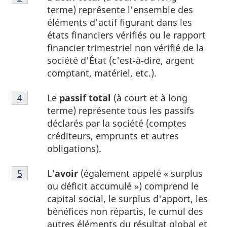
3
terme) représente l'ensemble des
du
éléments d'actif figurant dans les
tableau
états financiers vérifiés ou le rapport
1
financier trimestriel non vérifié de la
société d'État (c'est‑à‑dire, argent
comptant, matériel, etc.).
Note
Le
passif total
(à court et à long
Retour à la référence de la note
4
du tableau 1
4
terme) représente tous les passifs
du
déclarés par la société (comptes
tableau
créditeurs, emprunts et autres
1
obligations).
Note
L'
avoir
(également appelé « surplus
Retour à la référence de la note
5
du tableau 1
5
ou déficit accumulé ») comprend le
du
capital social, le surplus d'apport, les
tableau
bénéfices non répartis, le cumul des
1
autres éléments du résultat global et