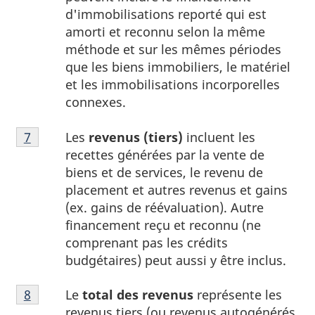
d'immobilisations reporté qui est
amorti et reconnu selon la même
méthode et sur les mêmes périodes
que les biens immobiliers, le matériel
et les immobilisations incorporelles
connexes.
Note
Les
revenus (tiers)
incluent les
Retour à la référence de la note
7
du tableau 1
7
recettes générées par la vente de
du
biens et de services, le revenu de
tableau
placement et autres revenus et gains
1
(ex. gains de réévaluation). Autre
financement reçu et reconnu (ne
comprenant pas les crédits
budgétaires) peut aussi y être inclus.
Note
Le
total des revenus
représente les
Retour à la référence de la note
8
du tableau 1
8
revenus tiers (ou revenus autogénérés,