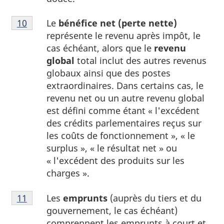
Note
Le
bénéfice net (perte nette)
Retour à la référence de la note
10
du tableau 1
10
représente le revenu après impôt, le
du
cas échéant, alors que le
revenu
tableau
global
total inclut des autres revenus
1
globaux ainsi que des postes
extraordinaires. Dans certains cas, le
revenu net ou un autre revenu global
est défini comme étant « l'excédent
des crédits parlementaires reçus sur
les coûts de fonctionnement », « le
surplus », « le résultat net » ou
« l'excédent des produits sur les
charges ».
Note
Les
emprunts
(auprès du tiers et du
Retour à la référence de la note
11
du tableau 1
11
gouvernement, le cas échéant)
du
comprennent les emprunts à court et