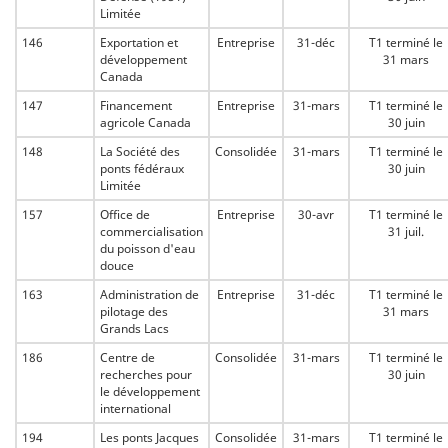
Limitée
146
Exportation et
Entreprise
31-déc
T1 terminé le
développement
31 mars
Canada
147
Financement
Entreprise
31-mars
T1 terminé le
agricole Canada
30 juin
148
La Société des
Consolidée
31-mars
T1 terminé le
ponts fédéraux
30 juin
Limitée
157
Office de
Entreprise
30-avr
T1 terminé le
commercialisation
31 juil.
du poisson d'eau
douce
163
Administration de
Entreprise
31-déc
T1 terminé le
pilotage des
31 mars
Grands Lacs
186
Centre de
Consolidée
31-mars
T1 terminé le
recherches pour
30 juin
le développement
international
194
Les ponts Jacques
Consolidée
31-mars
T1 terminé le