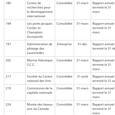
186
Centre de
Consolidée
31-mars
Rapport annuel
recherches pour
terminé le 31
le développement
mars
international
194
Les ponts Jacques
Consolidée
31-mars
Rapport annuel
Cartier et
terminé le 31
Champlain
mars
Incorporée
197
Administration de
Enterprise
31-déc
Rapport annuel
pilotage des
terminé le 31 d
Laurentides
202
Marine Atlantique
Consolidée
31-mars
Rapport annuel
S.C.C.
terminé le 31
mars
217
Société du Centre
Consolidée
31-août
Rapport annuel
national des Arts
terminé le 31 a
219
Commission de la
Consolidée
31-mars
Rapport annuel
capitale nationale
terminé le 31
mars
224
Musée des beaux-
Consolidée
31-mars
Rapport annuel
arts du Canada
terminé le 31
mars