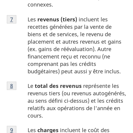
connexes.
Note
Les
revenus (tiers)
incluent les
Retour à la référence de la note
7
du tableau 1
7
recettes générées par la vente de
du
biens et de services, le revenu de
tableau
placement et autres revenus et gains
1
(ex. gains de réévaluation). Autre
financement reçu et reconnu (ne
comprenant pas les crédits
budgétaires) peut aussi y être inclus.
Note
Le
total des revenus
représente les
Retour à la référence de la note
8
du tableau 1
8
revenus tiers (ou revenus autogénérés,
du
au sens défini ci-dessus) et les crédits
tableau
relatifs aux opérations de l'année en
1
cours.
Note
Les
charges
incluent le coût des
Retour à la référence de la note
9
du tableau 1