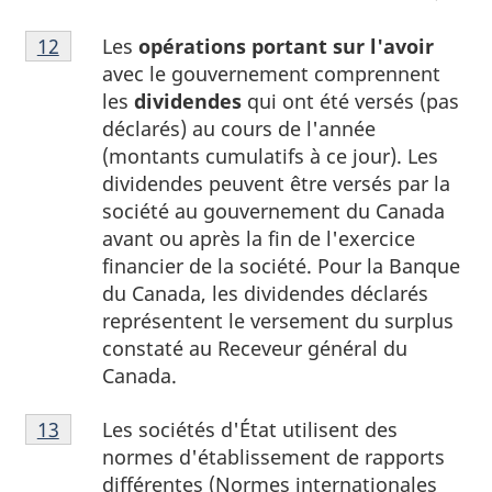
Note
Les
opérations portant sur l'avoir
Retour à la référence de la note
12
du tableau 1
12
avec le gouvernement comprennent
du
les
dividendes
qui ont été versés (pas
tableau
déclarés) au cours de l'année
1
(montants cumulatifs à ce jour). Les
dividendes peuvent être versés par la
société au gouvernement du Canada
avant ou après la fin de l'exercice
financier de la société. Pour la Banque
du Canada, les dividendes déclarés
représentent le versement du surplus
constaté au Receveur général du
Canada.
Note
Les sociétés d'État utilisent des
Retour à la référence de la note
13
du tableau 1
13
normes d'établissement de rapports
du
différentes (Normes internationales