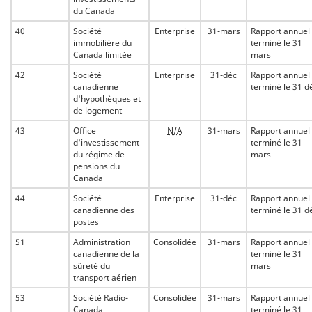
du Canada
40
Société
Enterprise
31-mars
Rapport annuel
immobilière du
terminé le 31
Canada limitée
mars
42
Société
Enterprise
31-déc
Rapport annuel
canadienne
terminé le 31 d
d'hypothèques et
de logement
43
Office
N/A
31-mars
Rapport annuel
d'investissement
terminé le 31
du régime de
mars
pensions du
Canada
44
Société
Enterprise
31-déc
Rapport annuel
canadienne des
terminé le 31 d
postes
51
Administration
Consolidée
31-mars
Rapport annuel
canadienne de la
terminé le 31
sûreté du
mars
transport aérien
53
Société Radio-
Consolidée
31-mars
Rapport annuel
Canada
terminé le 31