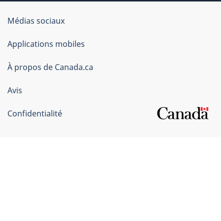
Organisation
Médias sociaux
du
Applications mobiles
gouvernement
du
À propos de Canada.ca
Canada
Avis
Confidentialité