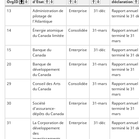
OrgID
d'État
déclaration
13
Administration de
Enterprise
31-déc
Rapport annuel
pilotage de
terminé le 31 d
l'Atlantique
14
Énergie atomique
Consolidée
31-mars
Rapport annuel
du Canada limitée
terminé le 31
mars
15
Banque du
Enterprise
31-déc
Rapport annuel
Canada
terminé le 31 d
20
Banque de
Enterprise
31-mars
Rapport annuel
développement
terminé le 31
du Canada
mars
29
Conseil des Arts
Consolidée
31-mars
Rapport annuel
du Canada
terminé le 31
mars
30
Société
Enterprise
31-mars
Rapport annuel
d'assurance-
terminé le 31
dépôts du Canada
mars
31
La Corporation de
Enterprise
31-déc
Rapport annuel
développement
terminé le 31 d
des
investissements