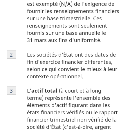
est exempté (
N/A
) de l'exigence de
fournir les renseignements financiers
sur une base trimestrielle. Ces
renseignements sont seulement
fournis sur une base annuelle le
31 mars
aux fins d'uniformité.
Note
Les sociétés d'État ont des dates de
Retour à la référence de la note
2
du tableau 1
2
fin d'exercice financier différentes,
du
selon ce qui convient le mieux à leur
tableau
contexte opérationnel.
1
Note
L'
actif total
(à court et à long
Retour à la référence de la note
3
du tableau 1
3
terme) représente l'ensemble des
du
éléments d'actif figurant dans les
tableau
états financiers vérifiés ou le rapport
1
financier trimestriel non vérifié de la
société d'État (c'est-à-dire, argent