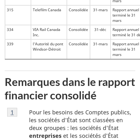
mars
315
Telefilm Canada
Consolidée
31-mars
Rapport annuel
terminé le 31
mars
334
VIA Rail Canada
Consolidée
31-déc
Rapport annuel
Inc.
terminé le 31 d
339
l'Autorité du pont
Consolidée
31-mars
Rapport annuel
Windsor-Détroit
terminé le 31
mars
Remarques dans le rapport
financier consolidé
Note
Pour les besoins des Comptes publics,
Retour à la référence de la note
1
du tableau 1
1
les sociétés d'État sont classées en
du
deux groupes : les sociétés d'État
tableau
entreprises
et les sociétés d'État