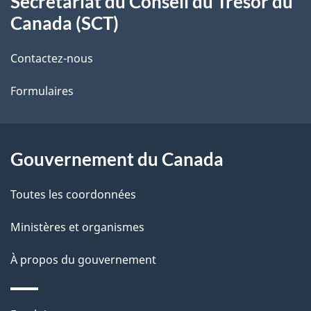
Secrétariat du Conseil du Trésor du
propos
i
Canada (SCT)
de
l
Contactez-nous
ce
s
Formulaires
site
d
e
l
Gouvernement du Canada
a
Toutes les coordonnées
p
Ministères et organismes
a
À propos du gouvernement
g
e