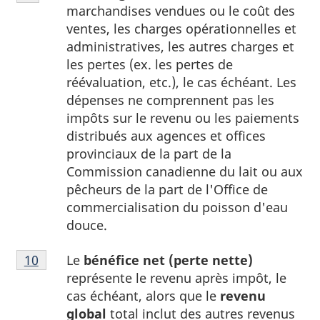
9
marchandises vendues ou le coût des
du
ventes, les charges opérationnelles et
tableau
administratives, les autres charges et
1
les pertes (ex. les pertes de
réévaluation, etc.), le cas échéant. Les
dépenses ne comprennent pas les
impôts sur le revenu ou les paiements
distribués aux agences et offices
provinciaux de la part de la
Commission canadienne du lait ou aux
pêcheurs de la part de l'Office de
commercialisation du poisson d'eau
douce.
Note
Le
bénéfice net (perte nette)
Retour à la référence de la note
10
du tableau 1
10
représente le revenu après impôt, le
du
cas échéant, alors que le
revenu
tableau
global
total inclut des autres revenus