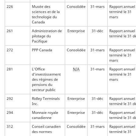
226
Musée des
Consolidée
31-mars
Rapport annuel
sciences et de la
terminé le 31
technologie du
mars
Canada
261
Administration de
Enterprise
31-déc
Rapport annuel
pilotage du
terminé le 31 d
Pacifique
272
PPP Canada
Consolidée
31-mars
Rapport annuel
terminé le 31
mars
281
L'Office
N/A
31-mars
Rapport annuel
d'investissement
terminé le 31
des régimes de
mars
pensions du
secteur public
292
Ridley Terminals
Enterprise
31-déc
Rapport annuel
Inc.
terminé le 31 d
294
Monnaie royale
Enterprise
31-déc
Rapport annuel
canadienne
terminé le 31 d
312
Conseil canadien
Consolidée
31-mars
Rapport annuel
des normes
terminé le 31