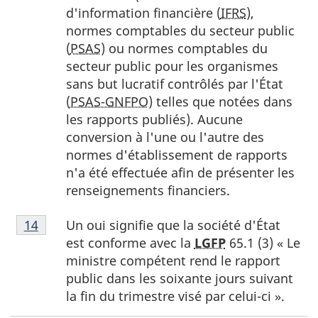
tableau
d'information financière (
IFRS
),
1
normes comptables du secteur public
(
PSAS
) ou normes comptables du
secteur public pour les organismes
sans but lucratif contrôlés par l'État
(
PSAS-GNFPO
) telles que notées dans
les rapports publiés). Aucune
conversion à l'une ou l'autre des
normes d'établissement de rapports
n'a été effectuée afin de présenter les
renseignements financiers.
Note
Un oui signifie que la société d'État
Retour à la référence de la note
14
du tableau 1
14
est conforme avec la
LGFP
65.1 (3) « Le
du
ministre compétent rend le rapport
tableau
public dans les soixante jours suivant
1
la fin du trimestre visé par celui-ci ».