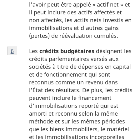
l'avoir peut être appelé « actif net » et
il peut inclure des actifs affectés et
non affectés, les actifs nets investis en
immobilisations et d'autres gains
(pertes) de réévaluation cumulés.
Note
Les
crédits budgétaires
désignent les
Retour à la référence de la note
6
du tableau 1
6
crédits parlementaires versés aux
du
sociétés à titre de dépenses en capital
tableau
et de fonctionnement qui sont
1
reconnus comme un revenu dans
l'État des résultats. De plus, les crédits
peuvent inclure le financement
d'immobilisations reporté qui est
amorti et reconnu selon la même
méthode et sur les mêmes périodes
que les biens immobiliers, le matériel
et les immobilisations incorporelles