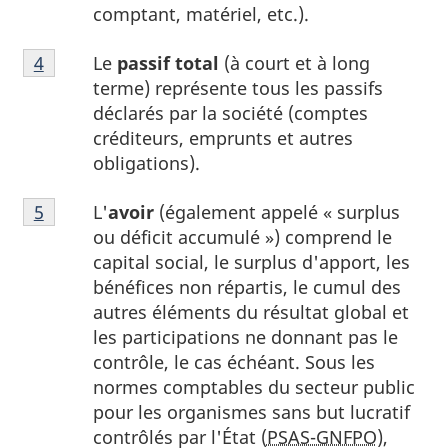
comptant, matériel, etc.).
Note
Le
passif total
(à court et à long
Retour à la référence de la note
4
du tableau 1
4
terme) représente tous les passifs
du
déclarés par la société (comptes
tableau
créditeurs, emprunts et autres
1
obligations).
Note
L'
avoir
(également appelé « surplus
Retour à la référence de la note
5
du tableau 1
5
ou déficit accumulé ») comprend le
du
capital social, le surplus d'apport, les
tableau
bénéfices non répartis, le cumul des
1
autres éléments du résultat global et
les participations ne donnant pas le
contrôle, le cas échéant. Sous les
normes comptables du secteur public
pour les organismes sans but lucratif
contrôlés par l'État (
PSAS-GNFPO
),