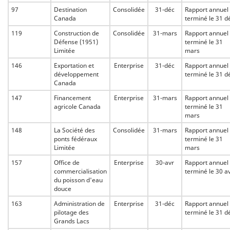
97
Destination
Consolidée
31-déc
Rapport annuel
Canada
terminé le 31 d
119
Construction de
Consolidée
31-mars
Rapport annuel
Défense (1951)
terminé le 31
Limitée
mars
146
Exportation et
Enterprise
31-déc
Rapport annuel
développement
terminé le 31 d
Canada
147
Financement
Enterprise
31-mars
Rapport annuel
agricole Canada
terminé le 31
mars
148
La Société des
Consolidée
31-mars
Rapport annuel
ponts fédéraux
terminé le 31
Limitée
mars
157
Office de
Enterprise
30-avr
Rapport annuel
commercialisation
terminé le 30 av
du poisson d'eau
douce
163
Administration de
Enterprise
31-déc
Rapport annuel
pilotage des
terminé le 31 d
Grands Lacs