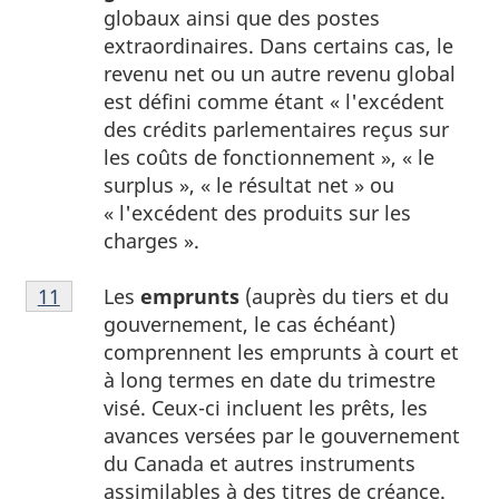
1
globaux ainsi que des postes
extraordinaires. Dans certains cas, le
revenu net ou un autre revenu global
est défini comme étant « l'excédent
des crédits parlementaires reçus sur
les coûts de fonctionnement », « le
surplus », « le résultat net » ou
« l'excédent des produits sur les
charges ».
Note
Les
emprunts
(auprès du tiers et du
Retour à la référence de la note
11
du tableau 1
11
gouvernement, le cas échéant)
du
comprennent les emprunts à court et
tableau
à long termes en date du trimestre
1
visé. Ceux-ci incluent les prêts, les
avances versées par le gouvernement
du Canada et autres instruments
assimilables à des titres de créance.