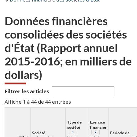
Données financières
consolidées des sociétés
d'État (Rapport annuel
2015-2016; en milliers de
dollars)
Filtrer les articles
Affiche 1 à 44 de 44 entrées
Type de
Exercice
société
financier
Note
1
du tableau 1
Note
2
du tableau 1
Société
Période de