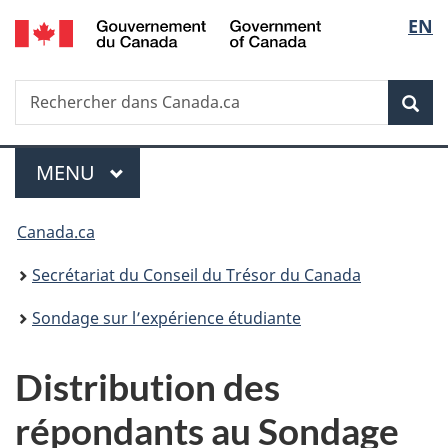
/
Sélec
EN
Passer
Passer
Passer
Government
au
à
à
de
of
contenu
«
la
Canada
Recherche
Rechercher
principal
Au
version
Rec
la
dans
sujet
HTML
Canada.ca
du
simplifiée
langu
Menu
gouvernement
MENU
PRINCIPAL
»
Vous
Canada.ca
êtes
Secrétariat du Conseil du Trésor du Canada
ici :
Sondage sur l’expérience étudiante
Distribution des
répondants au Sondage