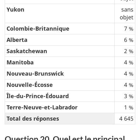
Yukon
sans
objet
Colombie-Britannique
7 %
Alberta
6 %
Saskatchewan
2 %
Manitoba
4 %
Nouveau-Brunswick
4 %
Nouvelle-Écosse
4 %
Île-du-Prince-Édouard
3 %
Terre-Neuve-et-Labrador
1 %
Total des réponses
4 645
Question 20. Quel est le principal