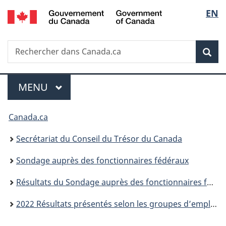
/
Sélec
EN
Passer
Passer
Passer
Government
au
à
à
de
of
contenu
«
la
Canada
Recherche
Rechercher
principal
Au
version
Rec
la
dans
sujet
HTML
Canada.ca
du
simplifiée
langu
Menu
gouvernement
MENU
PRINCIPAL
»
Vous
Canada.ca
êtes
Secrétariat du Conseil du Trésor du Canada
ici :
Sondage auprès des fonctionnaires fédéraux
Résultats du Sondage auprès des fonctionnaires fédéraux de 2022
2022 Résultats présentés selon les groupes d’employés