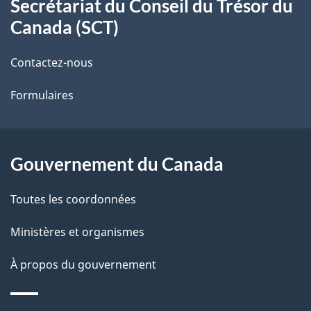
Secrétariat du Conseil du Trésor du
propos
i
Canada (SCT)
de
l
Contactez-nous
ce
s
Formulaires
site
d
e
l
Gouvernement du Canada
a
Toutes les coordonnées
p
Ministères et organismes
a
À propos du gouvernement
g