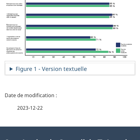
Figure 1 - Version textuelle
D
é
2023-12-22
t
À
a