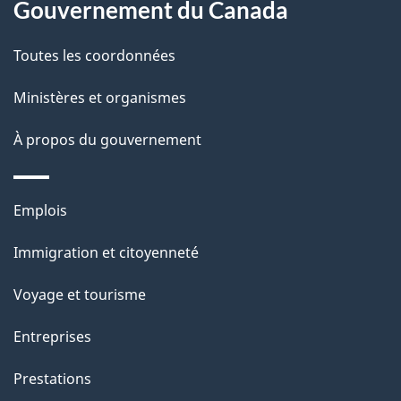
p
Gouvernement du Canada
a
Toutes les coordonnées
g
Ministères et organismes
e
À propos du gouvernement
Thèmes
Emplois
et
Immigration et citoyenneté
sujets
Voyage et tourisme
Entreprises
Prestations