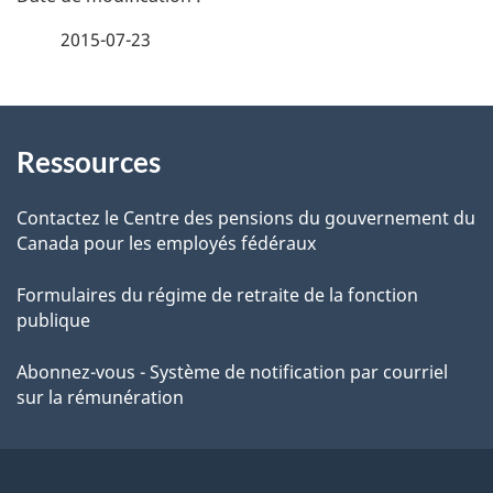
é
2015-07-23
t
À
a
Ressources
propos
i
de
l
Contactez le Centre des pensions du gouvernement du
Canada pour les employés fédéraux
ce
s
Formulaires du régime de retraite de la fonction
site
d
publique
e
Abonnez-vous - Système de notification par courriel
sur la rémunération
l
a