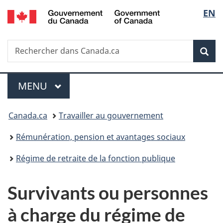
/
Sélec
EN
Passer
Passer
Passer
Government
au
à
à
de
of
contenu
«
la
Canada
Recherche
Rechercher
principal
Au
version
Rec
la
dans
sujet
HTML
Canada.ca
du
simplifiée
langu
Menu
gouvernement
MENU
PRINCIPAL
»
Vous
Canada.ca
Travailler au gouvernement
êtes
Rémunération, pension et avantages sociaux
ici :
Régime de retraite de la fonction publique
Survivants ou personnes
à charge du régime de