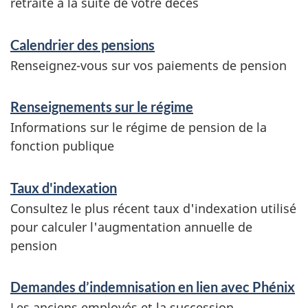
e
retraite à la suite de votre décès
i
Calendrier des pensions
g
Renseignez-vous sur vos paiements de pension
n
e
Renseignements sur le régime
m
Informations sur le régime de pension de la
e
fonction publique
n
Taux d'indexation
t
Consultez le plus récent taux d'indexation utilisé
s
pour calculer l'augmentation annuelle de
pension
Demandes d’indemnisation en lien avec Phénix
Les anciens employés et la succession