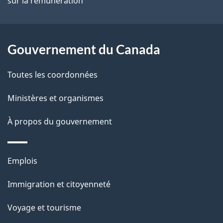
sur la rémunération
l
a
p
Gouvernement du Canada
a
Toutes les coordonnées
g
Ministères et organismes
e
À propos du gouvernement
Thèmes
Emplois
et
Immigration et citoyenneté
sujets
Voyage et tourisme