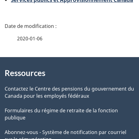
D
é
2020-01-06
t
À
a
Ressources
propos
i
de
l
Contactez le Centre des pensions du gouvernement du
Canada pour les employés fédéraux
ce
s
Formulaires du régime de retraite de la fonction
site
d
publique
e
Abonnez-vous - Système de notification par courriel