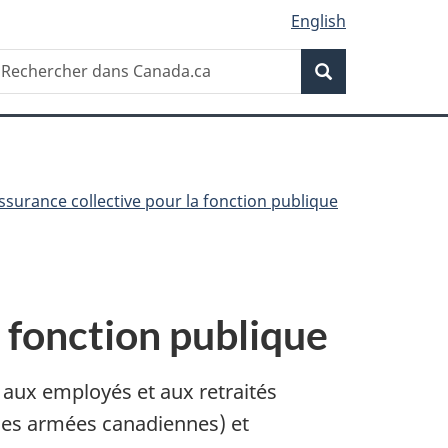
English
Recherche
echercher
Recherche
ans
anada.ca
surance collective pour la fonction publique
 fonction publique
 aux employés et aux retraités
rces armées canadiennes) et