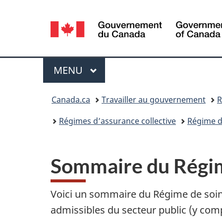
Sélection
de
la
Menu
MENU
PRINCIPAL
langue
Vous
Canada.ca
Travailler au gouvernement
R
êtes
Régimes d’assurance collective
Régime de
ici :
Sommaire du Régime
Voici un sommaire du Régime de soins
admissibles du secteur public (y com