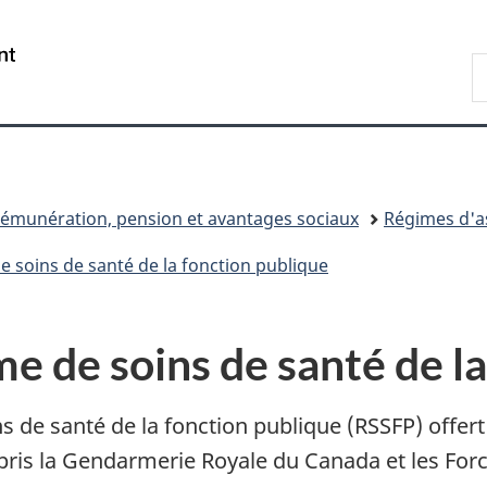
Passer
Passer
Passer
au
à
à
/
R
contenu
«
la
Government
d
principal
Au
version
of
C
sujet
HTML
Canada
du
simplifiée
gouvernement
»
émunération, pension et avantages sociaux
Régimes d'as
 soins de santé de la fonction publique
 de soins de santé de la
 de santé de la fonction publique (RSSFP) offert
pris la Gendarmerie Royale du Canada et les Fo