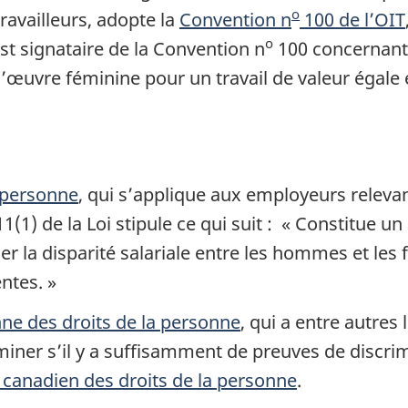
o
ravailleurs, adopte la
Convention n
100 de l’
OIT
o
t signataire de la Convention n
100 concernant 
uvre féminine pour un travail de valeur égale et
a personne
, qui s’applique aux employeurs releva
) de la Loi stipule ce qui suit : « Constitue un a
uer la disparité salariale entre les hommes et l
ntes. »
e des droits de la personne
, qui a entre autres
miner s’il y a suffisamment de preuves de discrim
 canadien des droits de la personne
.