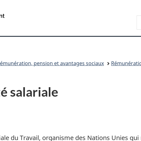
Passer
Passer
Passer
au
à
à
/
R
contenu
«
la
Government
d
principal
Au
version
of
C
sujet
HTML
Canada
du
simplifiée
gouvernement
»
émunération, pension et avantages sociaux
Rémunératio
é salariale
iale du Travail, organisme des Nations Unies qu