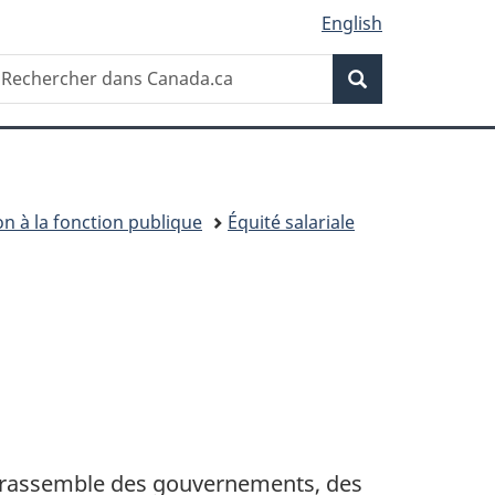
English
Recherche
echercher
Recherche
ans
anada.ca
n à la fonction publique
Équité salariale
i rassemble des gouvernements, des