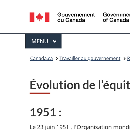
Sélection
de
la
Menu
MENU
PRINCIPAL
langue
Vous
Canada.ca
Travailler au gouvernement
R
êtes
ici :
Évolution de l’équit
1951 :
Le
23 juin 1951
, l’Organisation mond