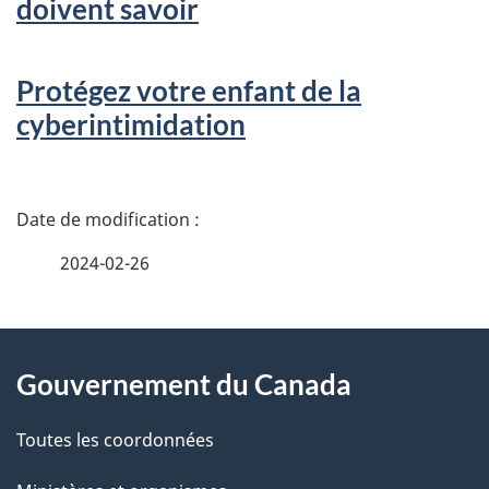
doivent savoir
Protégez votre enfant de la
cyberintimidation
D
é
2024-02-26
t
À
a
Gouvernement du Canada
propos
i
de
l
Toutes les coordonnées