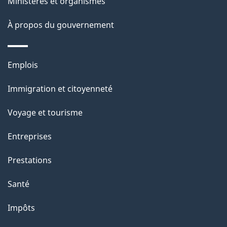
ce
s
Ministères et organismes
site
d
À propos du gouvernement
e
l
Thèmes
Emplois
et
a
Immigration et citoyenneté
sujets
p
Voyage et tourisme
a
Entreprises
g
Prestations
e
Santé
Impôts