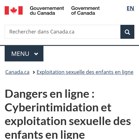
/
Sélec
EN
Passer
Passer
Passer
Government
au
à
à
de
of
contenu
«
la
Canada
Recherche
Rechercher
principal
Au
version
Rec
la
dans
sujet
HTML
Canada.ca
du
simplifiée
langu
Menu
gouvernement
MENU
PRINCIPAL
»
Vous
Canada.ca
Exploitation sexuelle des enfants en ligne
êtes
Dangers en ligne :
ici :
Cyberintimidation et
exploitation sexuelle des
enfants en ligne