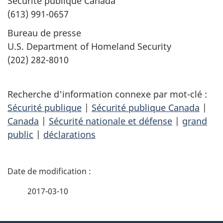
Sécurité publique Canada
(613) 991-0657
Bureau de presse
U.S. Department of Homeland Security
(202) 282-8010
Recherche d'information connexe par mot-clé :
Sécurité publique
|
Sécurité publique Canada
|
Canada
|
Sécurité nationale et défense
|
grand
public
|
déclarations
D
é
2017-03-10
t