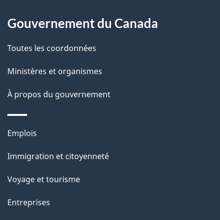
À
a
Gouvernement du Canada
propos
i
de
l
Toutes les coordonnées
ce
s
Ministères et organismes
site
d
À propos du gouvernement
e
l
Thèmes
Emplois
et
a
Immigration et citoyenneté
sujets
p
Voyage et tourisme
a
Entreprises
g