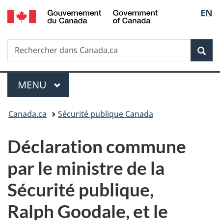
/
Sélec
EN
Passer
Passer
Passer
Government
au
à
à
de
of
contenu
«
la
Canada
Recherche
Rechercher
principal
Au
version
Rec
la
dans
sujet
HTML
Canada.ca
du
simplifiée
langu
Menu
gouvernement
MENU
PRINCIPAL
»
Vous
Canada.ca
Sécurité publique Canada
êtes
Déclaration commune
ici :
par le ministre de la
Sécurité publique,
Ralph Goodale, et le