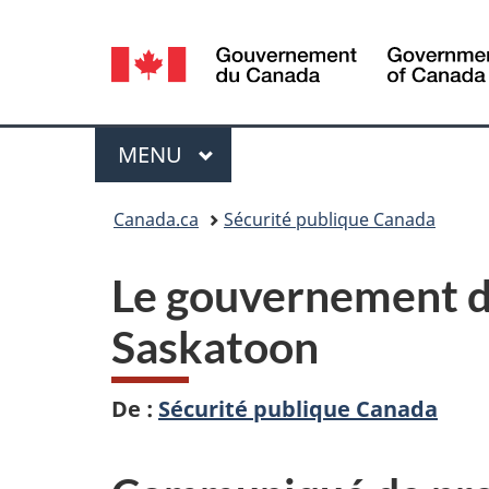
Sélection
de
la
Menu
MENU
PRINCIPAL
langue
Vous
Canada.ca
Sécurité publique Canada
êtes
Le gouvernement d
ici :
Saskatoon
De :
Sécurité publique Canada