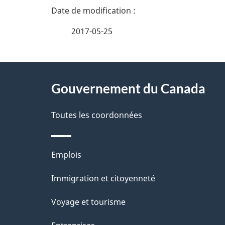
D
é
2017-05-25
t
À
a
Gouvernement du Canada
propos
i
de
Toutes les coordonnées
l
ce
s
Thèmes
Emplois
site
d
et
Immigration et citoyenneté
sujets
e
Voyage et tourisme
l