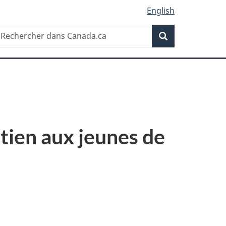
English
Recherche
echercher
Recherche
ans
anada.ca
ien aux jeunes de