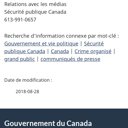
Relations avec les médias
Sécurité publique Canada
613-991-0657
Recherche d'information connexe par mot-clé :
Gouvernement et vie politique
|
Sécurité
publique Canada
|
Canada
|
Crime organisé
|
grand public
|
communiqués de presse
D
é
2018-08-28
t
À
a
Gouvernement du Canada
propos
i