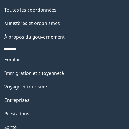
de
l
Toutes les coordonnées
ce
s
Ministères et organismes
site
d
À propos du gouvernement
e
l
Thèmes
Emplois
et
a
Immigration et citoyenneté
sujets
p
Voyage et tourisme
a
Entreprises
g
Prestations
e
Santé