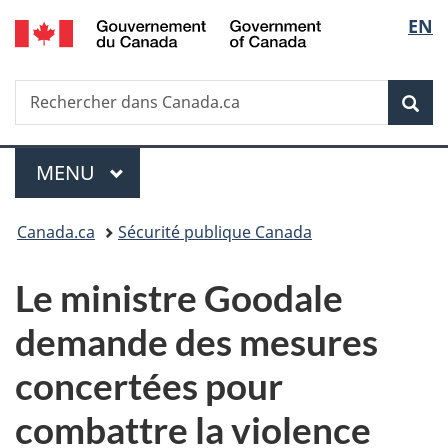
/
Sélec
EN
Passer
Passer
Passer
Government
au
à
à
de
of
contenu
«
la
Canada
Recherche
Rechercher
principal
Au
version
Rec
la
dans
sujet
HTML
Canada.ca
du
simplifiée
langu
Menu
gouvernement
MENU
PRINCIPAL
»
Vous
Canada.ca
Sécurité publique Canada
êtes
Le ministre Goodale
ici :
demande des mesures
concertées pour
combattre la violence