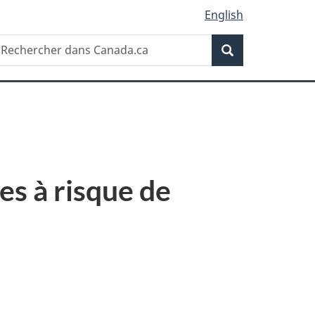
English
Recherche
echercher
Recherche
ans
anada.ca
s à risque de