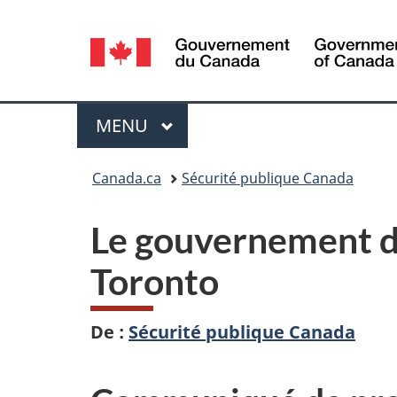
Sélection
de
la
Menu
MENU
PRINCIPAL
langue
Vous
Canada.ca
Sécurité publique Canada
êtes
Le gouvernement du
ici :
Toronto
De :
Sécurité publique Canada