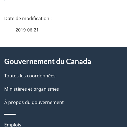
D
é
2019-06-21
t
À
a
Gouvernement du Canada
propos
i
de
l
Toutes les coordonnées
ce
s
Ministères et organismes
site
d
À propos du gouvernement
e
l
Thèmes
Emplois