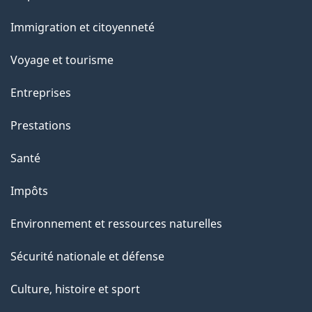
et
a
Immigration et citoyenneté
sujets
p
Voyage et tourisme
a
Entreprises
g
Prestations
e
Santé
Impôts
Environnement et ressources naturelles
Sécurité nationale et défense
Culture, histoire et sport