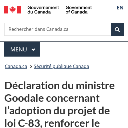
/
Sélec
EN
Passer
Passer
Passer
Government
au
à
à
de
of
contenu
«
la
Canada
Recherche
Rechercher
principal
Au
version
Rec
la
dans
sujet
HTML
Canada.ca
du
simplifiée
langu
Menu
gouvernement
MENU
PRINCIPAL
»
Vous
Canada.ca
Sécurité publique Canada
êtes
Déclaration du ministre
ici :
Goodale concernant
l’adoption du projet de
loi C-83, renforcer le