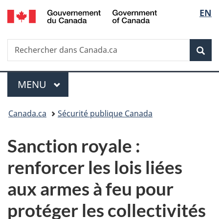
/
Sélec
EN
Passer
Passer
Passer
Government
au
à
à
de
of
contenu
«
la
Canada
Recherche
Rechercher
principal
Au
version
Rec
la
dans
sujet
HTML
Canada.ca
du
simplifiée
langu
Menu
gouvernement
MENU
PRINCIPAL
»
Vous
Canada.ca
Sécurité publique Canada
êtes
Sanction royale :
ici :
renforcer les lois liées
aux armes à feu pour
protéger les collectivités