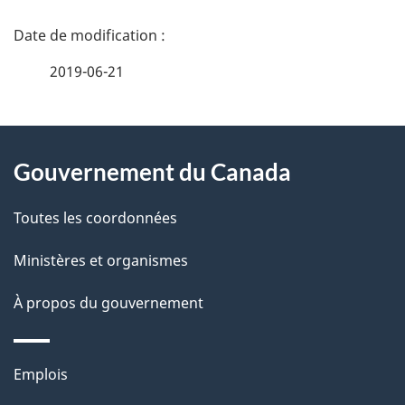
D
é
2019-06-21
t
À
a
Gouvernement du Canada
propos
i
de
l
Toutes les coordonnées
ce
s
Ministères et organismes
site
d
À propos du gouvernement
e
l
Thèmes
Emplois
et