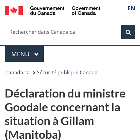
/
Sélec
EN
Passer
Passer
Passer
Government
au
à
à
de
of
contenu
«
la
Canada
Recherche
Rechercher
principal
Au
version
Rec
la
dans
sujet
HTML
Canada.ca
du
simplifiée
langu
Menu
gouvernement
MENU
PRINCIPAL
»
Vous
Canada.ca
Sécurité publique Canada
êtes
Déclaration du ministre
ici :
Goodale concernant la
situation à Gillam
(Manitoba)