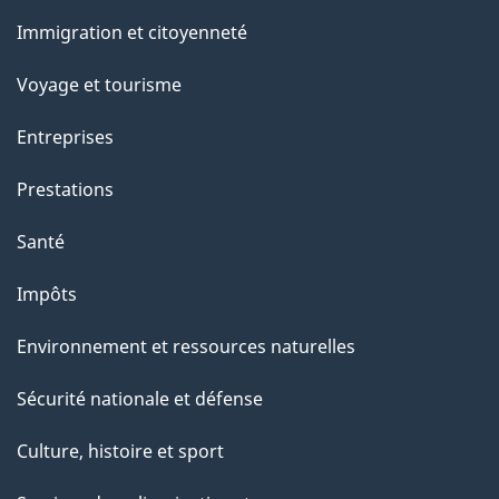
et
a
Immigration et citoyenneté
sujets
p
Voyage et tourisme
a
Entreprises
g
Prestations
e
Santé
Impôts
Environnement et ressources naturelles
Sécurité nationale et défense
Culture, histoire et sport