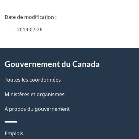
D
é
2019-07-26
t
À
a
Gouvernement du Canada
propos
i
de
l
Toutes les coordonnées
ce
s
Ministères et organismes
site
d
À propos du gouvernement
e
l
Thèmes
Emplois