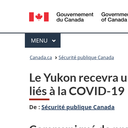
Sélection
de
la
Menu
MENU
PRINCIPAL
langue
Vous
Canada.ca
Sécurité publique Canada
êtes
Le Yukon recevra un
ici :
liés à la COVID-19
De :
Sécurité publique Canada