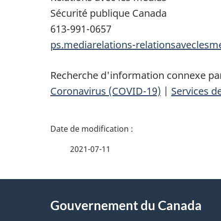
Sécurité publique Canada
613-991-0657
ps.mediarelations-relationsavecles
Recherche d'information connexe par
Coronavirus (COVID-19)
|
Services de
D
é
2021-07-11
t
À
a
Gouvernement du Canada
propos
i