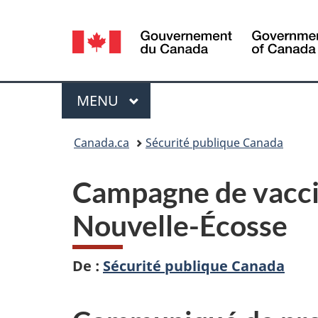
Sélection
de
la
Menu
MENU
PRINCIPAL
langue
Vous
Canada.ca
Sécurité publique Canada
êtes
Campagne de vaccin
ici :
Nouvelle-Écosse
De :
Sécurité publique Canada