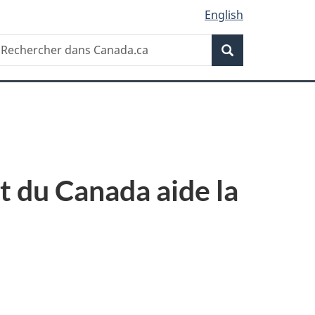
English
Recherche
echercher
Recherche
ans
anada.ca
 du Canada aide la