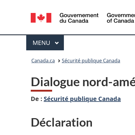
Sélection
de
la
Menu
MENU
PRINCIPAL
langue
Vous
Canada.ca
Sécurité publique Canada
êtes
Dialogue nord-amér
ici :
De :
Sécurité publique Canada
Déclaration