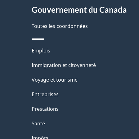
À
a
Gouvernement du Canada
propos
i
de
Toutes les coordonnées
l
ce
s
Thèmes
Emplois
site
d
et
Immigration et citoyenneté
sujets
e
Voyage et tourisme
l
Entreprises
a
Prestations
p
Santé
a
Impôts