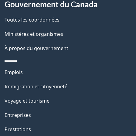
Gouvernement du Canada
propos
i
de
l
Toutes les coordonnées
ce
s
Ministères et organismes
site
d
À propos du gouvernement
e
l
Thèmes
Emplois
et
a
Immigration et citoyenneté
sujets
p
Voyage et tourisme
a
Entreprises
g
Prestations