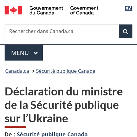
/
Sélec
EN
Passer
Passer
Passer
Government
au
à
à
de
of
contenu
«
la
Canada
Recherche
Rechercher
principal
Au
version
Rec
la
dans
sujet
HTML
Canada.ca
du
simplifiée
langu
Menu
gouvernement
MENU
PRINCIPAL
»
Vous
Canada.ca
Sécurité publique Canada
êtes
Déclaration du ministre
ici :
de la Sécurité publique
sur l’Ukraine
De :
Sécurité publique Canada