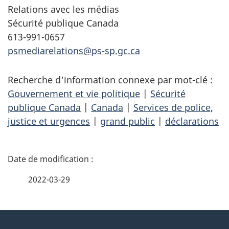
Relations avec les médias
Sécurité publique Canada
613-991-0657
psmediarelations@ps-sp.gc.ca
Recherche d'information connexe par mot-clé :
Gouvernement et vie politique
|
Sécurité
publique Canada
|
Canada
|
Services de police,
justice et urgences
|
grand public
|
déclarations
D
é
2022-03-29
t
À
a