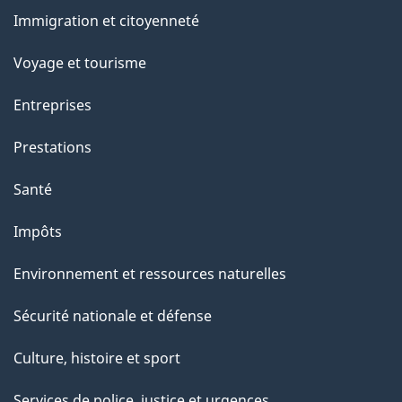
et
a
Immigration et citoyenneté
sujets
p
Voyage et tourisme
a
Entreprises
g
Prestations
e
Santé
Impôts
Environnement et ressources naturelles
Sécurité nationale et défense
Culture, histoire et sport
Services de police, justice et urgences