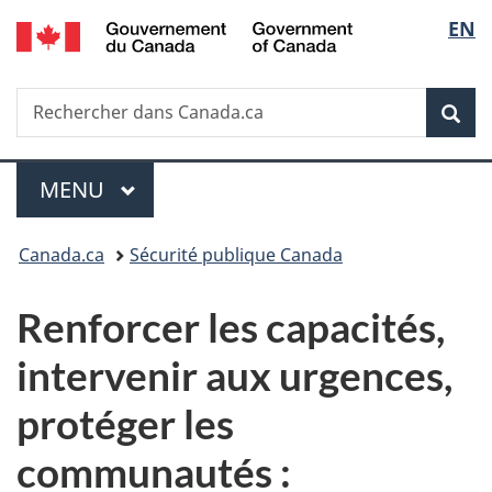
/
Sélec
EN
Passer
Passer
Passer
Government
au
à
à
de
of
contenu
«
la
Canada
Recherche
Rechercher
principal
Au
version
Rec
la
dans
sujet
HTML
Canada.ca
du
simplifiée
langu
Menu
gouvernement
MENU
PRINCIPAL
»
Vous
Canada.ca
Sécurité publique Canada
êtes
Renforcer les capacités,
ici :
intervenir aux urgences,
protéger les
communautés :