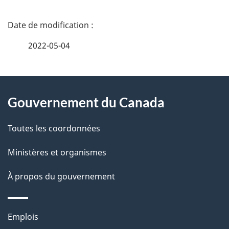
D
é
2022-05-04
t
À
a
Gouvernement du Canada
propos
i
de
l
Toutes les coordonnées
ce
s
Ministères et organismes
site
d
À propos du gouvernement
e
l
Thèmes
Emplois