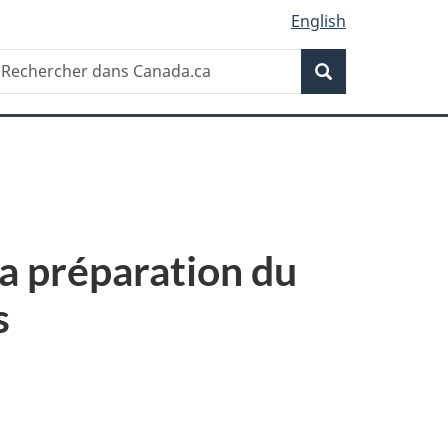
English
Recherche
echercher
Recherche
ans
anada.ca
a préparation du
s