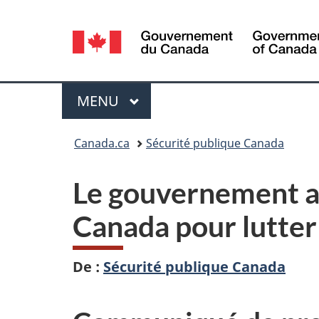
Sélection
de
la
Menu
MENU
PRINCIPAL
langue
Vous
Canada.ca
Sécurité publique Canada
êtes
Le gouvernement an
ici :
Canada pour lutter
De :
Sécurité publique Canada