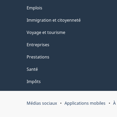
ce
s
Thèmes
Emplois
site
d
et
Immigration et citoyenneté
sujets
e
Voyage et tourisme
l
Entreprises
a
Prestations
p
Santé
a
Impôts
g
e
Médias sociaux
Applications mobiles
À
Organisation
du