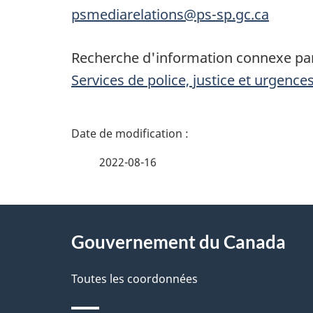
psmediarelations@ps-sp.gc.ca
Recherche d'information connexe par
Services de police, justice et urgence
D
é
2022-08-16
t
À
a
Gouvernement du Canada
propos
i
de
Toutes les coordonnées
l