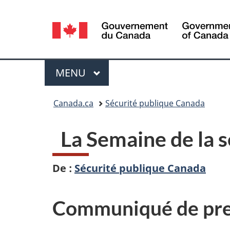
Sélection
de
la
Menu
MENU
PRINCIPAL
langue
Vous
Canada.ca
Sécurité publique Canada
êtes
La Semaine de la s
ici :
De :
Sécurité publique Canada
Communiqué de pre