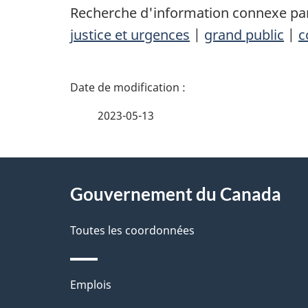
Recherche d'information connexe par
justice et urgences
|
grand public
|
c
D
é
2023-05-13
t
À
a
Gouvernement du Canada
propos
i
de
Toutes les coordonnées
l
ce
s
Thèmes
Emplois
site