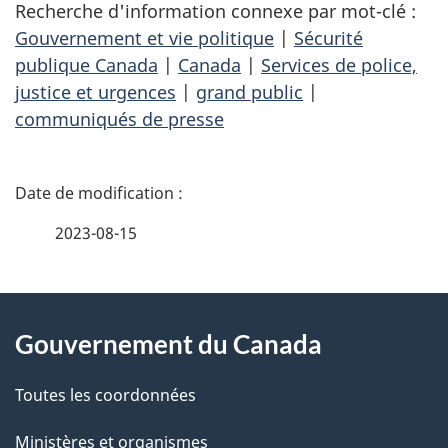
Recherche d'information connexe par mot-clé :
Gouvernement et vie politique
|
Sécurité
publique Canada
|
Canada
|
Services de police,
justice et urgences
|
grand public
|
communiqués de presse
D
é
2023-08-15
t
À
a
Gouvernement du Canada
propos
i
de
l
Toutes les coordonnées
ce
s
Ministères et organismes