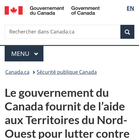
/
Sélec
EN
Passer
Passer
Passer
Government
au
à
à
de
of
contenu
«
la
Canada
Recherche
Rechercher
principal
Au
version
Rec
la
dans
sujet
HTML
Canada.ca
du
simplifiée
langu
Menu
gouvernement
MENU
PRINCIPAL
»
Vous
Canada.ca
Sécurité publique Canada
êtes
Le gouvernement du
ici :
Canada fournit de l’aide
aux Territoires du Nord-
Ouest pour lutter contre