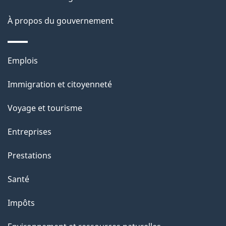
site
d
À propos du gouvernement
e
l
Thèmes
Emplois
et
a
Immigration et citoyenneté
sujets
p
Voyage et tourisme
a
Entreprises
g
Prestations
e
Santé
Impôts