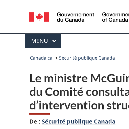
Sélection
de
la
Menu
MENU
PRINCIPAL
langue
Vous
Canada.ca
Sécurité publique Canada
êtes
Le ministre McGuin
ici :
du
Comité consultat
d’intervention str
De :
Sécurité publique Canada