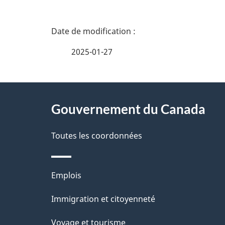
D
é
2025-01-27
t
À
a
Gouvernement du Canada
propos
i
de
Toutes les coordonnées
l
ce
s
Thèmes
Emplois
site
d
et
Immigration et citoyenneté
sujets
e
Voyage et tourisme