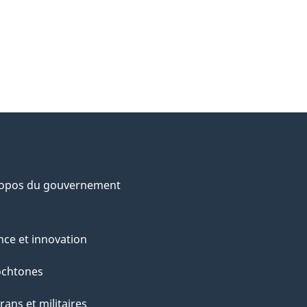
ropos du gouvernement
nce et innovation
ochtones
rans et militaires