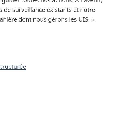
guider toutes nos actions. À l’avenir,
 de surveillance existants et notre
anière dont nous gérons les UIS. »
structurée