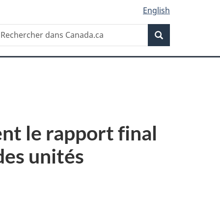
English
Recherche
echercher
Recherche
ans
anada.ca
t le rapport final
des unités