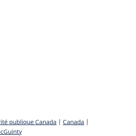
ité publique Canada
|
Canada
|
McGuinty