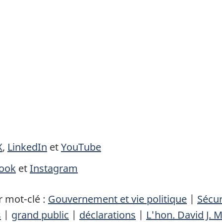
X
,
LinkedIn
et
YouTube
ook
et
Instagram
 mot-clé :
Gouvernement et vie politique
|
Sécur
s
|
grand public
|
déclarations
|
L'hon. David J. 