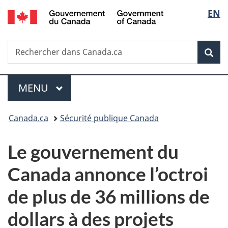
/
Sélec
EN
Passer
Passer
Passer
Government
au
à
à
de
of
contenu
«
la
Canada
Recherche
Rechercher
principal
Au
version
Rec
la
dans
sujet
HTML
Canada.ca
du
simplifiée
langu
Menu
gouvernement
MENU
PRINCIPAL
»
Vous
Canada.ca
Sécurité publique Canada
êtes
Le gouvernement du
ici :
Canada annonce l’octroi
de plus de 36 millions de
dollars à des projets