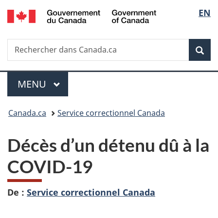
/
Sélec
EN
Passer
Passer
Passer
Government
au
à
à
de
of
contenu
«
la
Canada
Recherche
Rechercher
principal
Au
version
Rec
la
dans
sujet
HTML
Canada.ca
du
simplifiée
langu
Menu
gouvernement
MENU
PRINCIPAL
»
Vous
Canada.ca
Service correctionnel Canada
êtes
Décès d’un détenu
dû à la
ici :
COVID-19
De :
Service correctionnel Canada