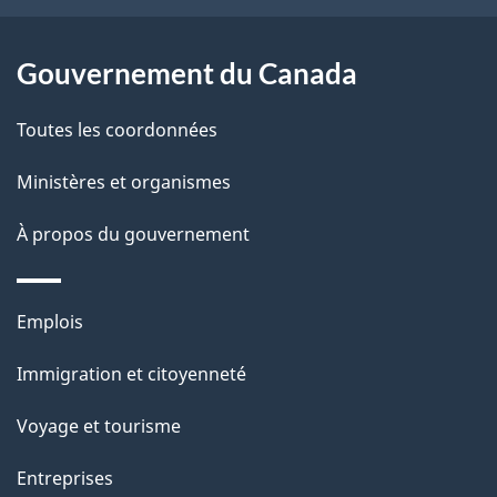
site
d
e
Gouvernement du Canada
l
Toutes les coordonnées
a
Ministères et organismes
p
À propos du gouvernement
a
g
Thèmes
Emplois
e
et
Immigration et citoyenneté
sujets
Voyage et tourisme
Entreprises