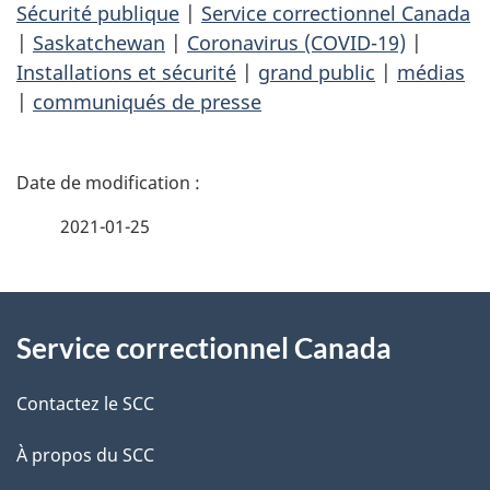
Sécurité publique
|
Service correctionnel Canada
|
Saskatchewan
|
Coronavirus (COVID-19)
|
Installations et sécurité
|
grand public
|
médias
|
communiqués de presse
D
é
2021-01-25
t
À
a
Service correctionnel Canada
propos
i
de
l
Contactez le SCC
ce
s
À propos du SCC