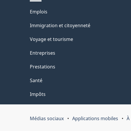
l
Thèmes
Emplois
a
et
Immigration et citoyenneté
p
sujets
Voyage et tourisme
a
Entreprises
g
Prestations
e
Santé
Impôts
Médias sociaux
Applications mobiles
À
Organisation
du