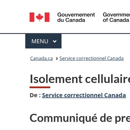
Sélection
de
la
Menu
MENU
PRINCIPAL
langue
Vous
Canada.ca
Service correctionnel Canada
êtes
Isolement cellulaire
ici :
De :
Service correctionnel Canada
Communiqué de pre