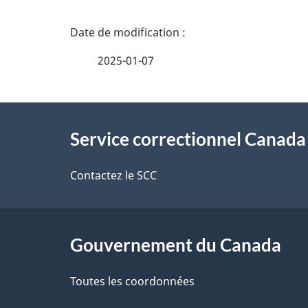
D
é
2025-01-07
t
À
a
Service correctionnel Canada
propos
i
de
Contactez le SCC
l
ce
s
site
Gouvernement du Canada
d
e
Toutes les coordonnées