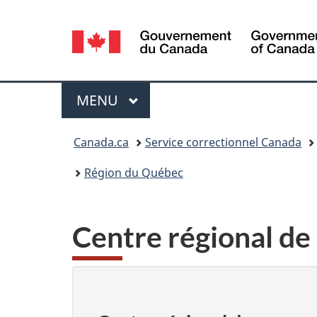
Sélection
de
la
Menu
MENU
PRINCIPAL
langue
Vous
Canada.ca
Service correctionnel Canada
êtes
Région du Québec
ici :
Centre régional de