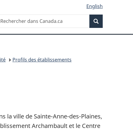
English
Recherche
echercher
Recherche
ans
anada.ca
ité
Profils des établissements
ns la ville de Sainte-Anne-des-Plaines,
ablissement Archambault et le Centre