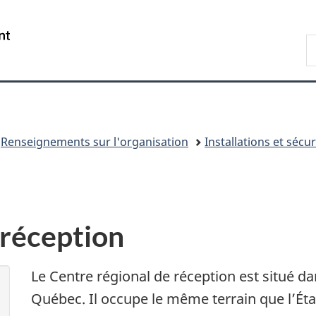
Passer
Passer
Passer
au
à
à
/
R
contenu
«
la
Government
d
principal
Au
version
of
C
sujet
HTML
Canada
du
simplifiée
gouvernement
»
Renseignements sur l'organisation
Installations et sécur
 réception
Le Centre régional de réception est situé da
Québec. Il occupe le même terrain que l’Ét