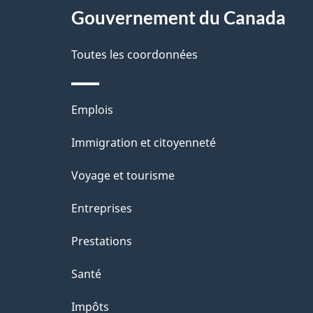
site
Gouvernement du Canada
d
e
Toutes les coordonnées
l
Thèmes
Emplois
a
et
Immigration et citoyenneté
p
sujets
Voyage et tourisme
a
Entreprises
g
Prestations
e
Santé
Impôts