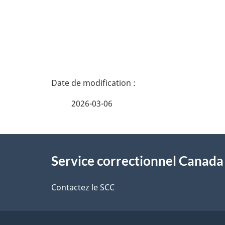
D
é
2026-03-06
t
À
a
Service correctionnel Canada
propos
i
de
Contactez le SCC
l
ce
s