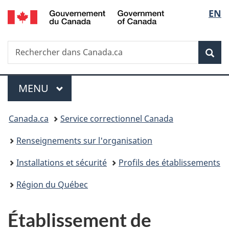
/
Sélec
EN
Passer
Passer
Passer
Government
au
à
à
de
of
contenu
«
la
Canada
Recherche
Rechercher
principal
Au
version
Rec
la
dans
sujet
HTML
Canada.ca
du
simplifiée
langu
Menu
gouvernement
MENU
PRINCIPAL
»
Vous
Canada.ca
Service correctionnel Canada
êtes
Renseignements sur l'organisation
ici :
Installations et sécurité
Profils des établissements
Région du Québec
Établissement de