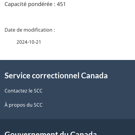
Capacité pondérée : 451
D
é
2024-10-21
t
À
a
Service correctionnel Canada
propos
i
de
l
Contactez le SCC
ce
s
À propos du SCC
site
d
e
Gouvernement du Canada