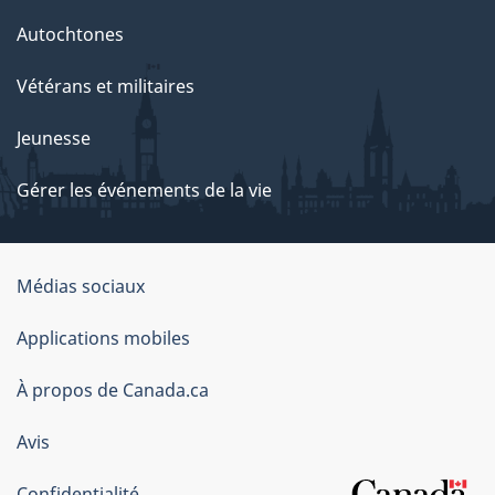
Autochtones
Vétérans et militaires
Jeunesse
Gérer les événements de la vie
Organisation
Médias sociaux
du
Applications mobiles
gouvernement
du
À propos de Canada.ca
Canada
Avis
Confidentialité