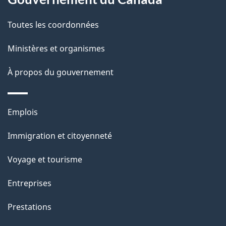
l
Toutes les coordonnées
a
Ministères et organismes
p
À propos du gouvernement
a
g
Thèmes
Emplois
e
et
Immigration et citoyenneté
sujets
Voyage et tourisme
Entreprises
Prestations