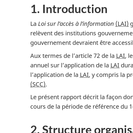
1. Introduction
La
Loi sur l’accès à l’information
(LAI)
g
relèvent des institutions gouverneme
gouvernement devraient être accessible
Aux termes de l’article 72 de la
LAI
, 
annuel sur l’application de la
LAI
duran
l’application de la
LAI
, y compris la 
(SCC)
.
Le présent rapport décrit la façon don
cours de la période de référence du 1
2. Structure organis