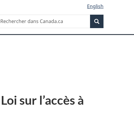
English
Recherche
echercher
Recherche
ans
anada.ca
oi sur l’accès à