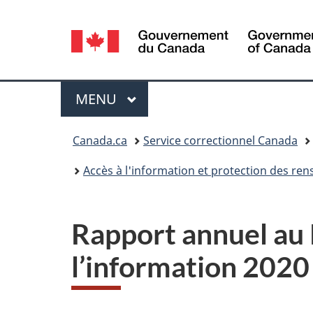
Sélection
de
la
Menu
MENU
PRINCIPAL
langue
Vous
Canada.ca
Service correctionnel Canada
êtes
Accès à l'information et protection des r
ici :
Rapport annuel au P
l’information 2020