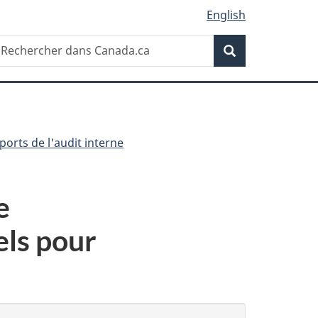
English
Recherche
echercher
Recherche
ans
anada.ca
ports de l'audit interne
e
els pour