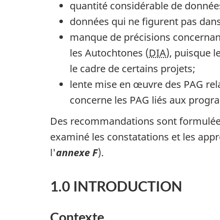
quantité considérable de donnée
données qui ne figurent pas dan
manque de précisions concernant u
les Autochtones (
DIA
), puisque l
le cadre de certains projets;
lente mise en œuvre des
PAG
rel
concerne les
PAG
liés aux prog
Des recommandations sont formulées 
examiné les constatations et les app
l'
annexe F
).
1.0 INTRODUCTION
Contexte