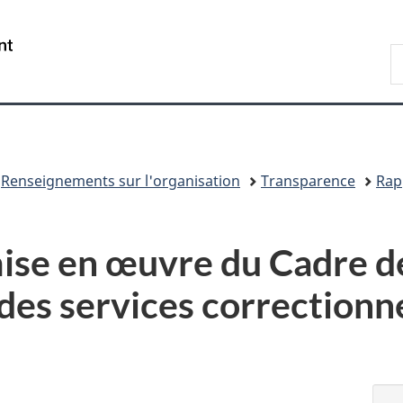
Passer
Passer
Passer
au
à
à
/
R
contenu
«
la
Government
d
principal
Au
version
of
C
sujet
HTML
Canada
du
simplifiée
gouvernement
»
Renseignements sur l'organisation
Transparence
Rap
 mise en œuvre du Cadre d
 des services correctionn