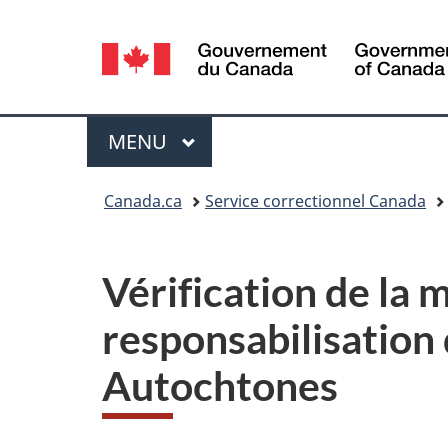
Sélection
de
la
Menu
MENU
PRINCIPAL
langue
Vous
Canada.ca
Service correctionnel Canada
êtes
ici :
Vérification de la
responsabilisation
Autochtones