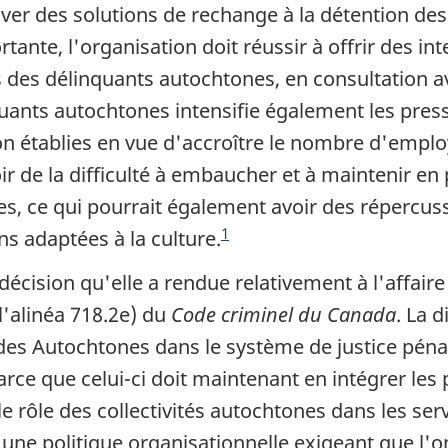
r des solutions de rechange à la détention des
tante, l'organisation doit réussir à offrir des i
 des délinquants autochtones, en consultation ave
uants autochtones intensifie également les pressi
n établies en vue d'accroître le nombre d'emplo
r de la difficulté à embaucher et à maintenir en p
s, ce qui pourrait également avoir des répercuss
1
ns adaptées à la culture.
écision qu'elle a rendue relativement à l'affair
 l'alinéa 718.2e) du
Code criminel du Canada
. La 
es Autochtones dans le système de justice pénale
parce que celui-ci doit maintenant en intégrer le
le rôle des collectivités autochtones dans les ser
d'une politique organisationnelle exigeant que l