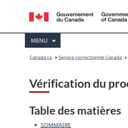
Sélection
de
la
Menu
MENU
PRINCIPAL
langue
Vous
Canada.ca
Service correctionnel Canada
êtes
ici :
Vérification du pro
Table des matières
SOMMAIRE