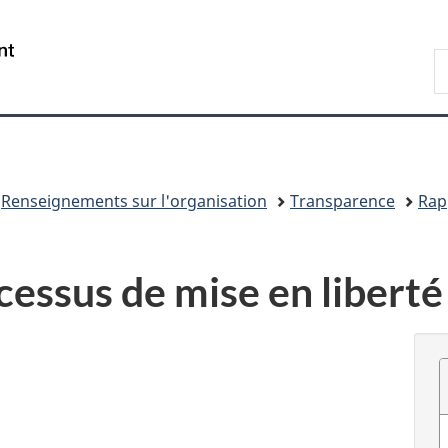
Passer
Passer
Passer
au
à
à
/
R
contenu
«
la
Government
d
principal
Au
version
of
C
sujet
HTML
Canada
du
simplifiée
gouvernement
»
Renseignements sur l'organisation
Transparence
Rap
cessus de mise en liberté