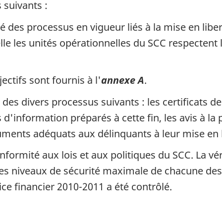
s suivants :
ité des processus en vigueur liés à la mise en liber
le les unités opérationnelles du
SCC
respectent l
ctifs sont fournis à l'
annexe A
.
es divers processus suivants : les certificats de 
d'information préparés à cette fin, les avis à la p
uments adéquats aux délinquants à leur mise en l
onformité aux lois et aux politiques du
SCC
. La vé
les niveaux de sécurité maximale de chacune des 
ice financier 2010-2011 a été contrôlé.