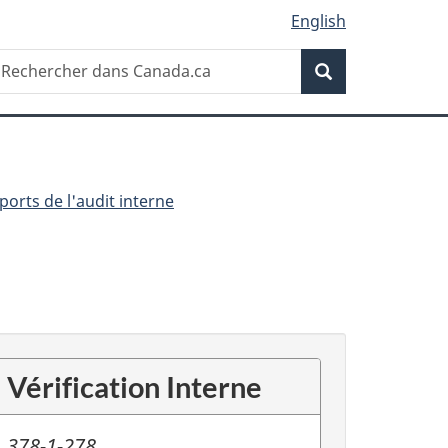
English
Recherche
echercher
Recherche
ans
anada.ca
ports de l'audit interne
Vérification Interne
378-1-278