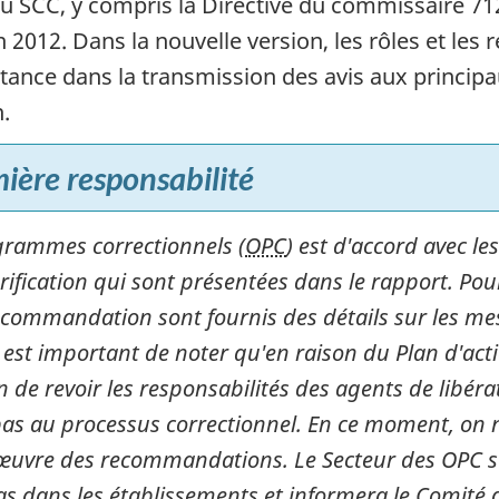
du
SCC
, y compris la Directive du commissaire 71
n 2012. Dans la nouvelle version, les rôles et les r
tance dans la transmission des avis aux principa
.
ère responsabilité
grammes correctionnels (
OPC
) est d'accord avec le
fication qui sont présentées dans le rapport. Pou
recommandation sont fournis des détails sur les me
l est important de noter qu'en raison du Plan d'acti
n de revoir les responsabilités des agents de libéra
pas au processus correctionnel. En ce moment, on ne
 œuvre des recommandations. Le Secteur des
OPC
s
cas dans les établissements et informera le Comité 