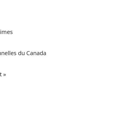
times
nnelles du Canada
t »