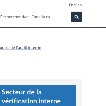
English
Recherche
echercher
Recherche
ans
anada.ca
ports de l'audit interne
Secteur de la
vérification interne