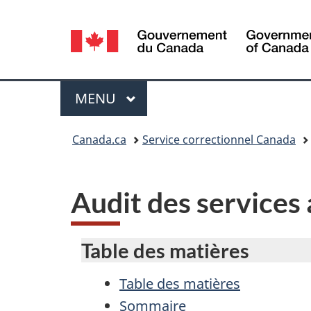
Sélection
de
la
Menu
MENU
PRINCIPAL
langue
Vous
Canada.ca
Service correctionnel Canada
êtes
ici :
Audit des services
Table des matières
Table des matières
Sommaire