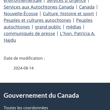
environnementale
|
Services d'urgence
|
Services aux Autochtones Canada
|
Canada
|
Nouvelle-Écosse
|
Culture, histoire et sport
|
Peuples et cultures autochtones
|
Peuples
autochtones
|
grand public
|
médias
|
communiqués de presse
|
L'hon. Patricia A.
Hajdu
D
é
2024-08-14
t
À
a
Gouvernement du Canada
propos
i
de
l
Toutes les coordonnées