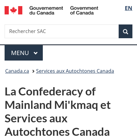
/
Sélec
EN
Passer
Passer
Passer
Government
au
à
à
de
of
contenu
«
la
Canada
Recherche
Rechercher
principal
Au
version
Rec
la
SAC
sujet
HTML
du
simplifiée
langu
Menu
gouvernement
MENU
PRINCIPAL
»
Vous
Canada.ca
Services aux Autochtones Canada
êtes
La
Confederacy of
ici :
Mainland
Mi'kmaq et
Services aux
Autochtones Canada