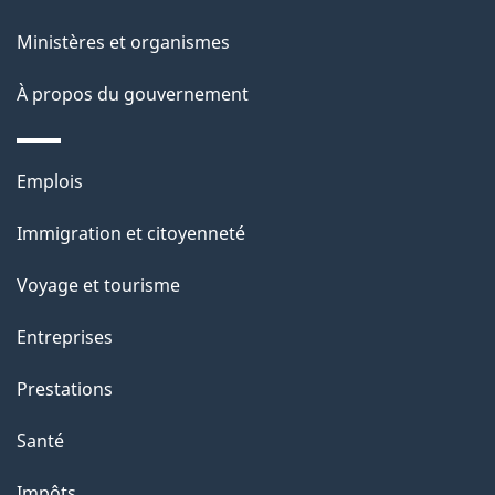
ce
s
Ministères et organismes
site
d
À propos du gouvernement
e
l
Thèmes
Emplois
et
a
Immigration et citoyenneté
sujets
p
Voyage et tourisme
a
Entreprises
g
Prestations
e
Santé
Impôts