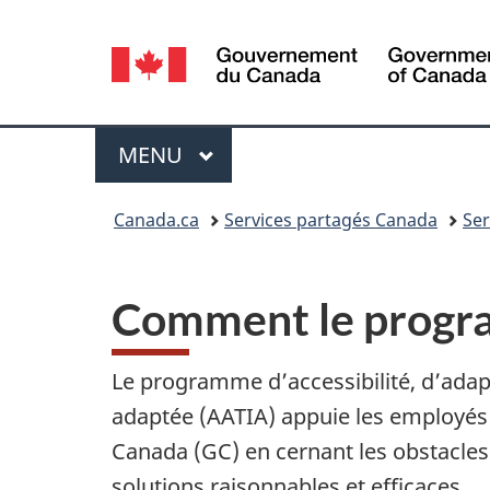
Sélection
de
la
Menu
MENU
PRINCIPAL
langue
Vous
Canada.ca
Services partagés Canada
Ser
êtes
ici :
Comment le progra
Le programme d’accessibilité, d’adap
adaptée (AATIA) appuie les employés
Canada (GC) en cernant les obstacles
solutions raisonnables et efficaces.