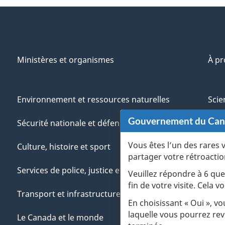
Ministères et organismes
À p
Environnement et ressources naturelles
Scie
Gouvernement du Ca
Sécurité nationale et défense
Aut
Vous êtes l’un des rares 
Culture, histoire et sport
Vété
partager votre rétroactio
Services de police, justice et urgences
Jeun
Veuillez répondre à 6 que
fin de votre visite. Cela
Transport et infrastructure
Gére
En choisissant « Oui », v
laquelle vous pourrez rev
Le Canada et le monde