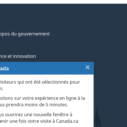
ropos du gouvernement
nce et innovation
×
Fermer
nada
ochtones
:
visiteurs qui ont été sélectionnés pour
rans et militaires
n.
Sondage
esse
stions sur votre expérience en ligne à la
du
 vous prendra moins de 5 minutes.
r les événements de la vie
site
ous ouvrirez une nouvelle fenêtre à
enir une fois votre visite à Canada.ca