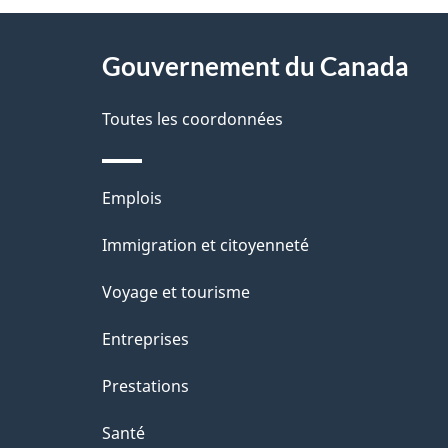
t
À
a
Gouvernement du Canada
propos
i
de
Toutes les coordonnées
l
ce
s
Thèmes
Emplois
site
d
et
Immigration et citoyenneté
sujets
e
Voyage et tourisme
l
Entreprises
a
Prestations
p
Santé