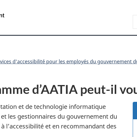
Passer
Passer
Passer
Passer
au
au
à
à
/
R
Gestionnaire
contenu
«
la
Government
d
des
principal
Au
version
of
C
Invitations
sujet
HTML
Canada
du
simplifiée
gouvernement
»
vices d’accessibilité pour les employés du gouvernement 
mme d’AATIA peut-il vou
tation et de technologie informatique
 et les gestionnaires du gouvernement du
 à l’accessibilité et en recommandant des