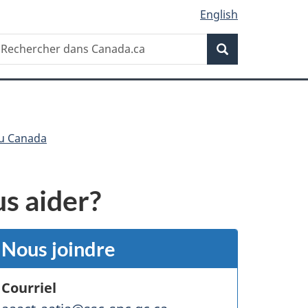
English
Recherche
echercher
Recherche
ans
anada.ca
du Canada
s aider?
Nous joindre
Courriel