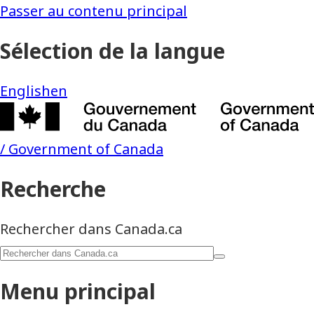
Passer
Passer
au
à
contenu
la
principal
version
HTML
simplifiée