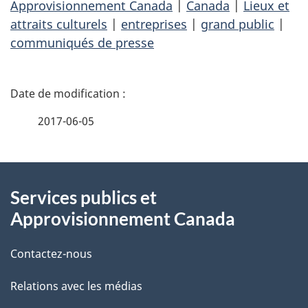
Approvisionnement Canada
|
Canada
|
Lieux et
attraits culturels
|
entreprises
|
grand public
|
communiqués de presse
D
é
2017-06-05
t
À
a
Services publics et
propos
i
Approvisionnement Canada
de
l
Contactez-nous
ce
s
Relations avec les médias
site
d