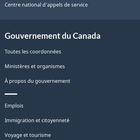
e
Centre national d'appels de service
l
a
Gouvernement du Canada
p
Toutes les coordonnées
a
Ministères et organismes
g
À propos du gouvernement
e
Thèmes
Emplois
et
Immigration et citoyenneté
sujets
Voyage et tourisme