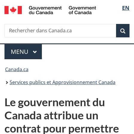
/
Sélec
EN
Passer
Passer
Passer
Government
au
à
à
de
of
contenu
«
la
Canada
Recherche
Rechercher
principal
Au
version
Rec
la
dans
sujet
HTML
Canada.ca
du
simplifiée
langu
Menu
gouvernement
MENU
PRINCIPAL
»
Vous
Canada.ca
êtes
Services publics et Approvisionnement Canada
ici :
Le gouvernement du
Canada attribue un
contrat pour permettre