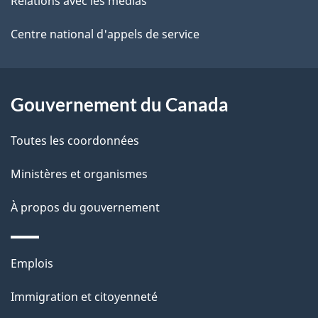
Relations avec les médias
site
d
e
Centre national d'appels de service
l
a
Gouvernement du Canada
p
Toutes les coordonnées
a
Ministères et organismes
g
À propos du gouvernement
e
Thèmes
Emplois
et
Immigration et citoyenneté
sujets