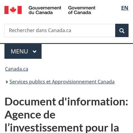
/
Sélec
EN
Passer
Passer
Passer
Government
au
à
à
de
of
contenu
«
la
Canada
Recherche
Rechercher
principal
Au
version
Rec
la
dans
sujet
HTML
Canada.ca
du
simplifiée
langu
Menu
gouvernement
MENU
PRINCIPAL
»
Vous
Canada.ca
êtes
Services publics et Approvisionnement Canada
ici :
Document d'information:
Agence de
l’investissement pour la