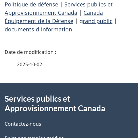
Politique de défense
|
Services publics et
Approvisionnement Canada
|
Canada
|
Équipement de la Défense
|
grand public
|
documents d'information
D
é
2025-10-02
t
À
a
Services publics et
propos
i
Approvisionnement Canada
de
l
Contactez-nous
ce
s