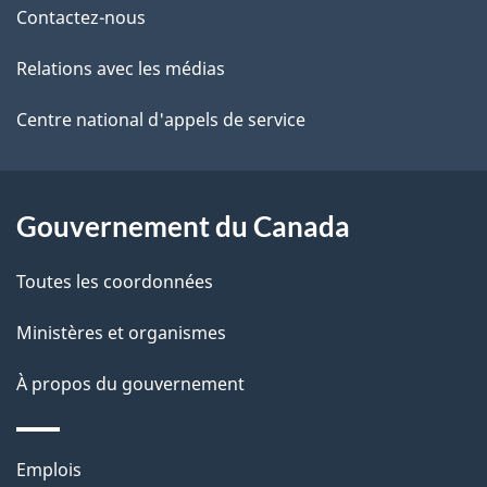
Contactez-nous
ce
s
Relations avec les médias
site
d
e
Centre national d'appels de service
l
a
Gouvernement du Canada
p
Toutes les coordonnées
a
Ministères et organismes
g
À propos du gouvernement
e
Thèmes
Emplois