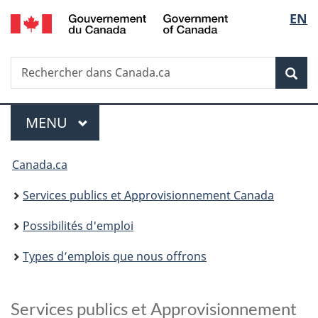
/
Sélec
EN
Passer
Passer
Passer
Government
au
à
à
de
of
contenu
«
la
Canada
Recherche
Rechercher
principal
Au
version
Rec
la
dans
sujet
HTML
Canada.ca
du
simplifiée
langu
Menu
gouvernement
MENU
PRINCIPAL
»
Vous
Canada.ca
êtes
Services publics et Approvisionnement Canada
ici :
Possibilités d'emploi
Types d’emplois que nous offrons
Services publics et Approvisionnement