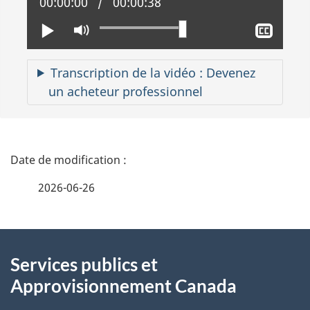
Position actuelle :
00:00:00
Temps total :
00:00:38
Lire
Activer
Affic
le
le
mode
sous-
Transcription de la vidéo : Devenez
muet
titrag
un acheteur professionnel
D
é
2026-06-26
t
À
a
Services publics et
propos
i
Approvisionnement Canada
de
l