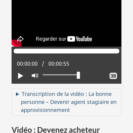
Position actuelle :
00:00:00
Temps total :
00:00:55
Lire
Activer
Affic
le
le
mode
sous-
Transcription de la vidéo : La bonne
muet
titrag
personne – Devenir agent stagiaire en
approvisionnement
Vidéo : Devenez acheteur