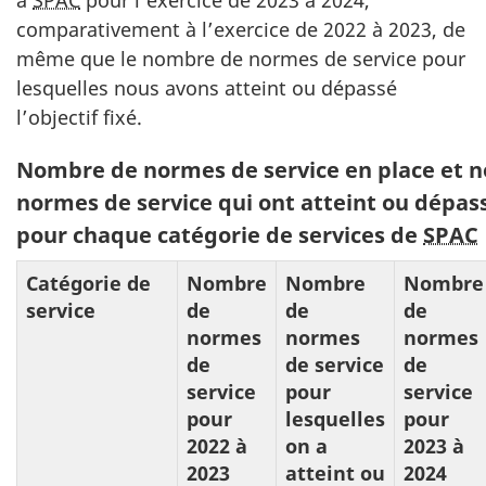
à
SPAC
pour l’exercice de 2023 à 2024,
comparativement à l’exercice de 2022 à 2023, de
même que le nombre de normes de service pour
lesquelles nous avons atteint ou dépassé
l’objectif fixé.
Tableau
Nombre de normes de service en place et 
1:
normes de service qui ont atteint ou dépass
pour chaque catégorie de services de
SPAC
Catégorie de
Nombre
Nombre
Nombre
service
de
de
de
normes
normes
normes
de
de service
de
service
pour
service
pour
lesquelles
pour
2022 à
on a
2023 à
2023
atteint ou
2024