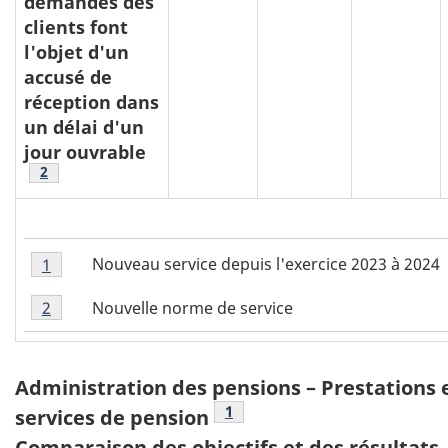
demandes des
clients font
l'objet d'un
accusé de
réception dans
un délai d'un
jour ouvrable
note du tableau 5
2
N
Note
Nouveau service depuis l'exercice 2023 à 2024
Retour au tableau 5 note
1
referrer
1
o
Note
du
Nouvelle norme de service
Retour au tableau 5 note
2
referrer
t
2
tableau
e
du
5
tableau
d
Tableau
Administration des pensions – Prestations 
5
u
note du tableau 6
1
6:
services de pension
t
Comparaison des objectifs et des résultats