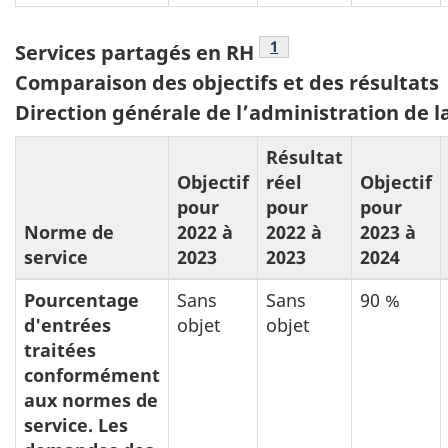
note du tableau 5
1
Tableau
Services partagés en RH
5:
Comparaison des objectifs et des résultats
Direction générale de l’administration de l
Résultat
Objectif
réel
Objectif
pour
pour
pour
Norme de
2022 à
2022 à
2023 à
service
2023
2023
2024
Pourcentage
Sans
Sans
90 %
d'entrées
objet
objet
traitées
conformément
aux normes de
service. Les