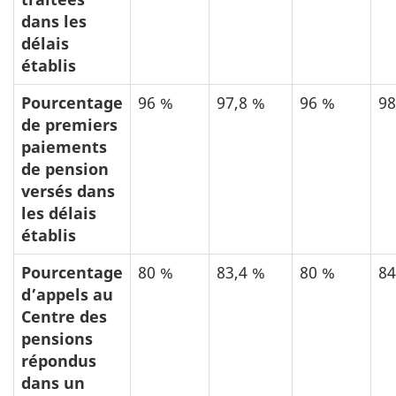
dans les
délais
établis
Pourcentage
96 %
97,8 %
96 %
98
de premiers
paiements
de pension
versés dans
les délais
établis
Pourcentage
80 %
83,4 %
80 %
84
d’appels au
Centre des
pensions
répondus
dans un