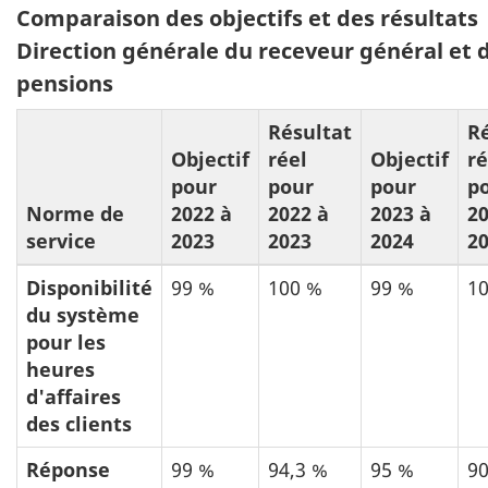
8:
Comparaison des objectifs et des résultats
Direction générale du receveur général et 
pensions
Résultat
R
Objectif
réel
Objectif
ré
pour
pour
pour
p
Norme de
2022 à
2022 à
2023 à
20
service
2023
2023
2024
2
Disponibilité
99 %
100 %
99 %
1
du système
pour les
heures
d'affaires
des clients
Réponse
99 %
94,3 %
95 %
90