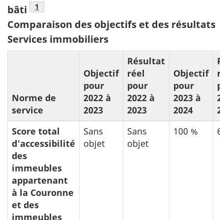
note du tableau 11
1
11:
bâti
Comparaison des objectifs et des résultats
Services immobiliers
Résultat
Objectif
réel
Objectif
pour
pour
pour
Norme de
2022 à
2022 à
2023 à
service
2023
2023
2024
Score total
Sans
Sans
100 %
d'accessibilité
objet
objet
des
immeubles
appartenant
à la Couronne
et des
immeubles