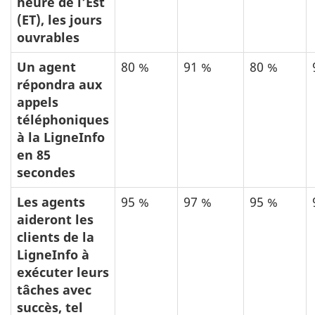
heure de l’Est
(ET), les jours
ouvrables
Un agent
80 %
91 %
80 %
répondra aux
appels
téléphoniques
à la LigneInfo
en 85
secondes
Les agents
95 %
97 %
95 %
aideront les
clients de la
LigneInfo à
exécuter leurs
tâches avec
succès, tel