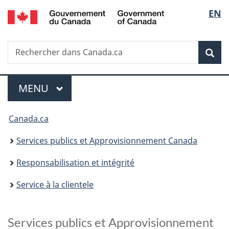
/
Sélec
EN
Passer
Passer
Passer
Passer
Government
au
au
à
à
de
of
Gestionnaire
contenu
«
la
Canada
Recherche
Rechercher
des
principal
Au
version
Rec
la
dans
Invitations
sujet
HTML
Canada.ca
du
simplifiée
langu
Menu
gouvernement
MENU
PRINCIPAL
»
Vous
Canada.ca
êtes
Services publics et Approvisionnement Canada
ici :
Responsabilisation et intégrité
Service à la clientele
Services publics et Approvisionnement