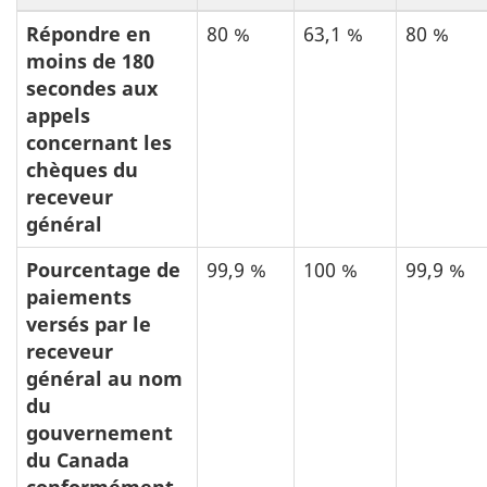
a
Répondre en
80 %
63,1 %
80 %
u
moins de 180
6
secondes aux
appels
concernant les
chèques du
receveur
général
Pourcentage de
99,9 %
100 %
99,9 %
paiements
versés par le
receveur
général au nom
du
gouvernement
du Canada
conformément