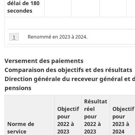
délai de 180
secondes
N
Note
Renommé en 2023 à 2024.
Retour au tableau 6 note
1
referrer
1
o
du
t
tableau
Tableau
Versement des paiements
e
6
7:
Comparaison des objectifs et des résultats
d
Direction générale du receveur général et 
u
pensions
t
a
Résultat
b
Objectif
réel
Objectif
pour
pour
pour
l
Norme de
2022 à
2022 à
2023 à
e
service
2023
2023
2024