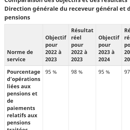
a
Direction générale du receveur général et 
b
pensions
l
Résultat
Ré
e
Objectif
réel
Objectif
ré
a
pour
pour
pour
p
u
Norme de
2022 à
2022 à
2023 à
20
service
2023
2023
2024
20
5
Pourcentage
95 %
98 %
95 %
97
d’opérations
liées aux
pensions et
de
paiements
relatifs aux
pensions
traitées