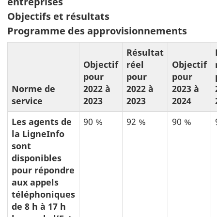
3:
entreprises
Objectifs et résultats
Programme des approvisionnements
Résultat
Objectif
réel
Objectif
pour
pour
pour
Norme de
2022 à
2022 à
2023 à
service
2023
2023
2024
Les agents de
90 %
92 %
90 %
la LigneInfo
sont
disponibles
pour répondre
aux appels
téléphoniques
de 8 h à 17 h