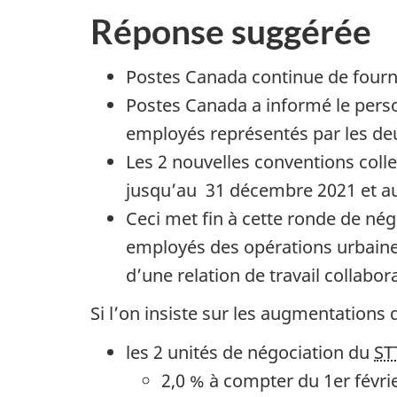
c
Réponse suggérée
u
m
Postes Canada continue de fourni
e
Postes Canada a informé le person
n
employés représentés par les de
t
Les 2 nouvelles conventions colle
«
jusqu’au 31 décembre 2021 et au
L
Ceci met fin à cette ronde de négo
e
employés des opérations urbaines
s
d’une relation de travail collabora
c
Si l’on insiste sur les augmentations d
o
m
les 2 unités de négociation du
ST
i
2,0 % à compter du 1er févri