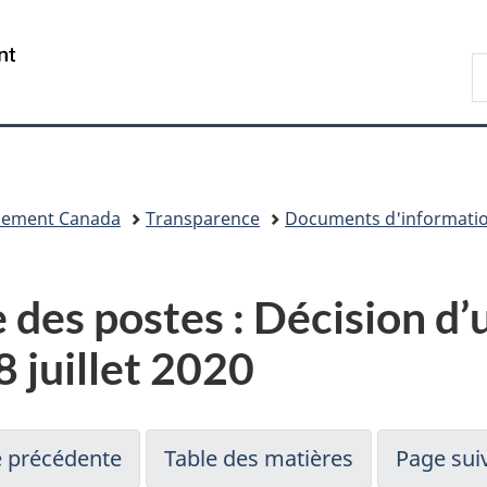
Passer
Passer
Passer
au
à
à
/
R
contenu
«
la
Government
d
principal
Au
version
of
C
sujet
HTML
Canada
du
simplifiée
gouvernement
»
nnement Canada
Transparence
Documents d'informati
des postes : Décision d’u
8 juillet 2020
 précédente
Table des matières
Page sui