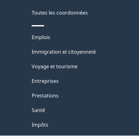
d
p
e
Toutes les coordonnées
o
l
u
Thèmes
Emplois
a
r
et
Immigration et citoyenneté
p
sujets
d
Voyage et tourisme
a
o
Entreprises
g
c
Prestations
e
u
Santé
m
Impôts
e