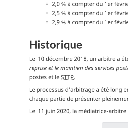
t
2,0 % à compter du 1er févri
é
2,5 % à compter du 1er févri
s
2,9 % à compter du 1er févri
p
l
Historique
é
n
Le 10 décembre 2018, un arbitre a ét
i
reprise et le maintien des services pos
e
postes et le
STTP
.
r
Le processus d’arbitrage a été long e
s
chaque partie de présenter pleinemen
Le 11 juin 2020, la médiatrice-arbitre
:
N