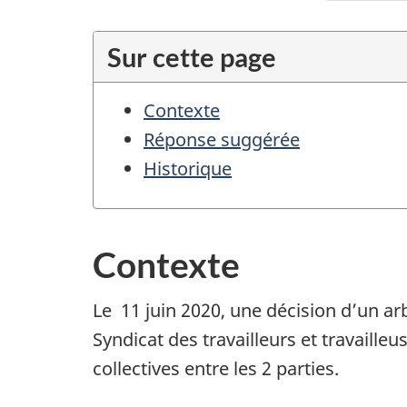
v
i
Sur cette page
g
a
Contexte
t
Réponse suggérée
i
Historique
o
n
p
Contexte
o
u
Le 11 juin 2020, une décision d’un ar
r
Syndicat des travailleurs et travaille
d
collectives entre les 2 parties.
o