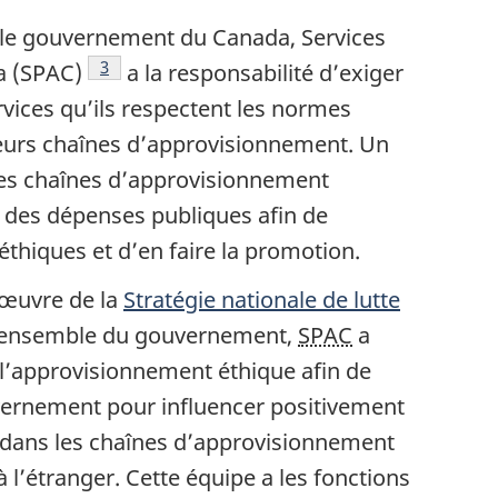
as de page
le gouvernement du Canada, Services
Note de bas de page
3
a (SPAC)
a la responsabilité d’exiger
rvices qu’ils respectent les normes
 leurs chaînes d’approvisionnement. Un
des chaînes d’approvisionnement
i des dépenses publiques afin de
thiques et d’en faire la promotion.
 œuvre de la
Stratégie nationale de lutte
’ensemble du gouvernement,
SPAC
a
l’approvisionnement éthique afin de
uvernement pour influencer positivement
 dans les chaînes d’approvisionnement
à l’étranger. Cette équipe a les fonctions