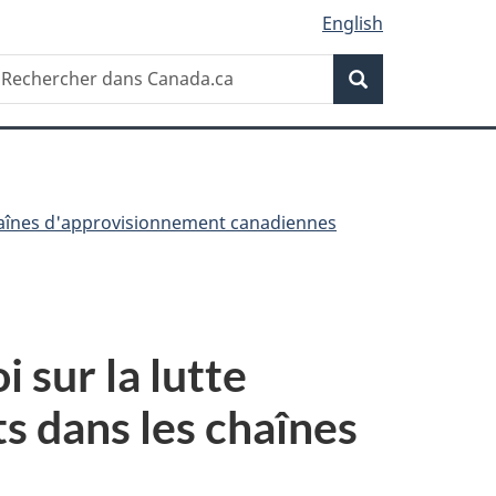
English
Recherche
echercher
Recherche
ans
anada.ca
chaînes d'approvisionnement canadiennes
 sur la lutte
nts dans les chaînes