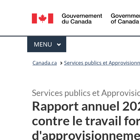
Sélection
de
la
Menu
MENU
PRINCIPAL
langue
Vous
Canada.ca
Services publics et Approvisio
êtes
ici :
Services publics et Approvi
Rapport annuel 2024
contre le travail fo
d'approvisionnem