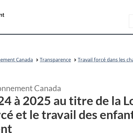
Passer
Passer
Passer
Passer
au
au
à
à
/
R
Gestionnaire
contenu
«
la
Government
d
des
principal
Au
version
of
C
Invitations
sujet
HTML
Canada
du
simplifiée
gouvernement
»
nnement Canada
Transparence
Travail forcé dans les 
sionnement Canada
 à 2025 au titre de la Loi
rcé et le travail des enfa
ent