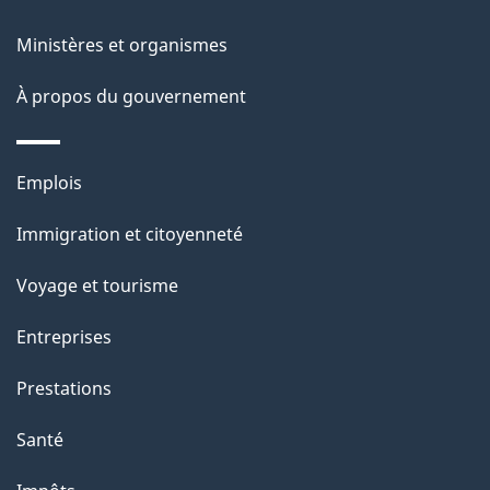
a
Ministères et organismes
g
À propos du gouvernement
e
Thèmes
Emplois
et
Immigration et citoyenneté
sujets
Voyage et tourisme
Entreprises
Prestations
Santé