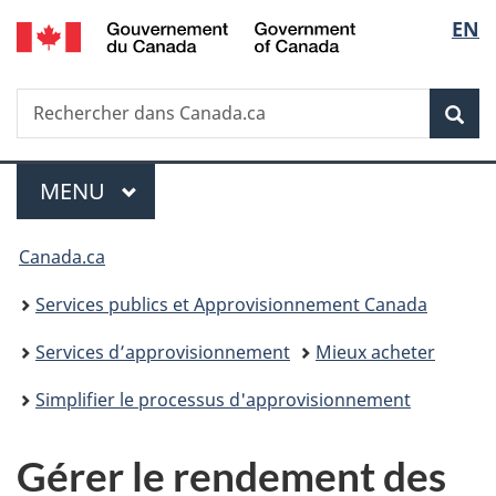
/
Sélec
EN
Passer
Passer
Passer
Government
au
à
à
de
of
contenu
«
la
Canada
Recherche
Rechercher
principal
Au
version
Rec
la
dans
sujet
HTML
Canada.ca
du
simplifiée
langu
Menu
gouvernement
MENU
PRINCIPAL
»
Vous
Canada.ca
êtes
Services publics et Approvisionnement Canada
ici :
Services d’approvisionnement
Mieux acheter
Simplifier le processus d'approvisionnement
Gérer le rendement des