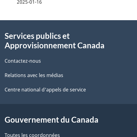
é
2025-01-16
t
À
a
Services publics et
propos
i
Approvisionnement Canada
de
l
Contactez-nous
ce
s
Relations avec les médias
site
d
e
Centre national d'appels de service
l
a
Gouvernement du Canada
p
Toutes les coordonnées