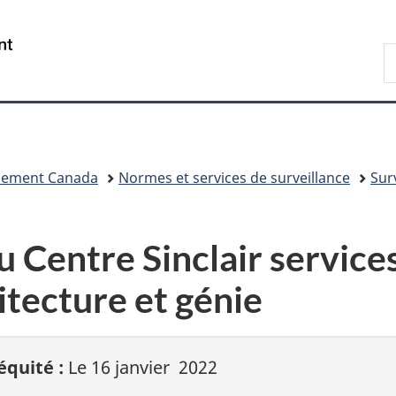
Passer
Passer
Passer
au
à
à
/
R
contenu
«
la
Government
d
principal
Au
version
of
C
sujet
HTML
Canada
du
simplifiée
gouvernement
»
nnement Canada
Normes et services de surveillance
Sur
entre Sinclair services
itecture et génie
équité :
Le 16 janvier 2022