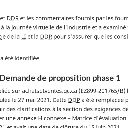
et
DDR
et les commentaires fournis par les fourn
à la journée virtuelle de l'industrie et a examiné
ge de la
LI
et la
DDR
pour s'assurer que les consi
 été identifiée.
: Demande de proposition phase 1
liée sur achatsetventes.gc.ca (EZ899-201765/B) le 
ulée le 27 mai 2021. Cette
DDP
a été remplacée 
r des clarifications à la section des exigences d
rer une annexe H connexe – Matrice d'évaluation
1 et avait une date de clôture du 15 juin 2021.