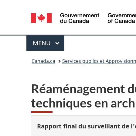
Sélection
de
la
Menu
MENU
PRINCIPAL
langue
Vous
Canada.ca
Services publics et Approvisio
êtes
ici :
Réaménagement du C
techniques en arch
Rapport final du surveillant de l’