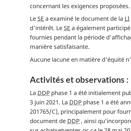
concernant les exigences proposées.
Le
SE
a examiné le document de la
LI
d'intérêt. Le
SE
a également participé 
fournies pendant la période d'afficha
manière satisfaisante.
Aucune lacune en matière d'équité n'a
Activités et observations 
La
DDP
phase 1 a été initialement pub
3 juin 2021. La
DDP
phase 1 a été ann
201765/C), principalement pour fourni
document de
DDP
, ainsi qu’incorpo
sur achatsetventes.gc.ca le 28 mai 202