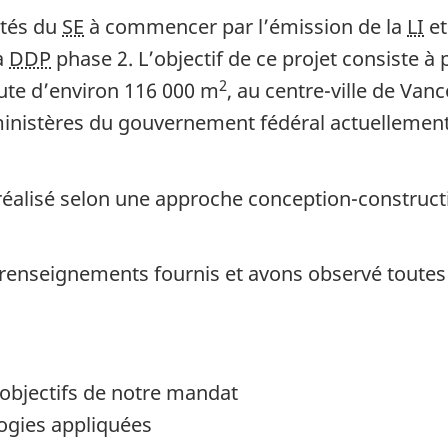
ités du
SE
à commencer par l’émission de la
LI
et
la
DDP
phase 2. L’objectif de ce projet consiste 
2
rute d’environ 116 000 m
, au centre-ville de Vanc
nistères du gouvernement fédéral actuellement r
 réalisé selon une approche conception-construc
nseignements fournis et avons observé toutes le
objectifs de notre mandat
logies appliquées