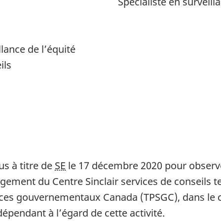
Spécialiste en surveill
llance de l’équité
ils
s à titre de
SE
le 17 décembre 2020 pour observ
ement du Centre Sinclair services de conseils te
vices gouvernementaux Canada (TPSGC), dans le c
épendant à l’égard de cette activité.