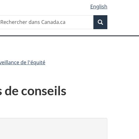
English
Recherche
echercher
Recherche
ans
anada.ca
veillance de l'équité
 de conseils