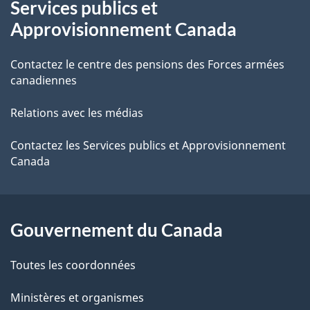
t
Services publics et
propos
r
d
Approvisionnement Canada
de
e
e
r
Contactez le centre des pensions des Forces armées
ce
canadiennes
l
é
site
t
a
Relations avec les médias
r
p
Contactez les Services publics et Approvisionnement
o
Canada
a
a
c
g
t
Gouvernement du Canada
e
i
o
Toutes les coordonnées
n
Ministères et organismes
s