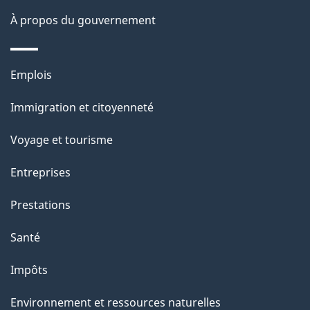
u
À propos du gouvernement
r
c
Thèmes
e
Emplois
et
t
Immigration et citoyenneté
sujets
t
e
Voyage et tourisme
p
Entreprises
a
g
Prestations
e
Santé
Impôts
Environnement et ressources naturelles