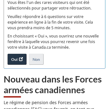
:
Vous êtes l’un des rares visiteurs qui ont été
sélectionnés pour partager votre rétroaction.
S
Veuillez répondre à 6 questions sur votre
d
expérience en ligne à la fin de votre visite. Cela
vous prendra moins de 5 minutes.
si
En choisissant « Oui », vous ouvrirez une nouvelle
w
fenêtre à laquelle vous pourrez revenir une fois
votre visite à Canada.ca terminée.
(t
Oui
accéder
Non
d
au
je
.
sondage.
ne
Nouveau dans les Forces
veux
pas
armées canadiennes
participer
au
sondage
Le régime de pension des Forces armées
du