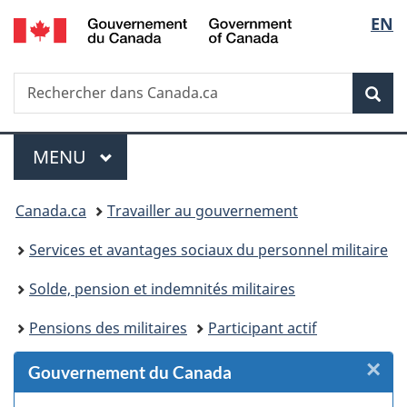
/
Sélec
EN
Passer
Passer
Passer
Passer
Government
au
au
à
à
de
of
Gestionnaire
contenu
«
la
Canada
Recherche
Rechercher
des
principal
Au
version
Rec
la
dans
Invitations
sujet
HTML
Canada.ca
du
simplifiée
langu
Menu
gouvernement
MENU
PRINCIPAL
»
Vous
Canada.ca
Travailler au gouvernement
êtes
Services et avantages sociaux du personnel militaire
ici :
Solde, pension et indemnités militaires
Pensions des militaires
Participant actif
×
F
Gouvernement du Canada