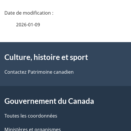
D
é
2026-01-09
t
À
a
Culture, histoire et sport
propos
i
de
l
Contactez Patrimoine canadien
ce
s
site
d
Gouvernement du Canada
e
Toutes les coordonnées
l
Ministères et organismes