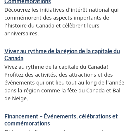
Commémorations
t
Découvrez les initiatives d’intérêt national qui
r
commémorent des aspects importants de
e
l’histoire du Canada et célèbrent leurs
anniversaires.
n
s
Vivez au rythme de la région de la capitale du
e
Canada
Vivez au rythme de la capitale du Canada!
i
Profitez des activités, des attractions et des
g
événements qui ont lieu tout au long de l’année
n
dans la région comme la fête du Canada et Bal
de Neige.
e
m
Financement – Événements, célébrations et
e
commémorations