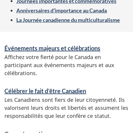
Journées importantes et commémoratives
Anniversaires d’importance au Canada
La Journée canadienne du multiculturalisme
S
Événements majeurs et célébrations
e
Affichez votre fierté pour le Canada en
r
participant aux événements majeurs et aux
célébrations.
v
i
Célébrer le fait d’être Canadien
c
Les Canadiens sont fiers de leur citoyenneté. Ils
e
valorisent leurs droits et libertés et assument les
responsabilités que leur confère ce statut.
s
e