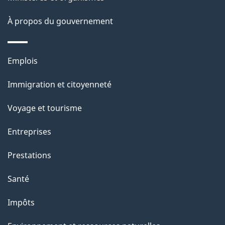
a
À propos du gouvernement
p
a
Thèmes
Emplois
g
et
Immigration et citoyenneté
sujets
e
Voyage et tourisme
Entreprises
Prestations
Santé
Impôts