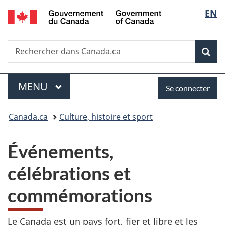
/
Sélec
EN
Passer
Passer
Passer
Government
au
à
à
de
of
contenu
«
la
Canada
Recherche
Rechercher
principal
Au
version
Rec
la
dans
sujet
HTML
Canada.ca
du
simplifiée
langu
Menu
Se
gouvernement
MENU
PRINCIPAL
Se connecter
»
connecter
Vous
Canada.ca
Culture, histoire et sport
êtes
Événements,
ici :
célébrations et
commémorations
Le Canada est un pays fort, fier et libre et les