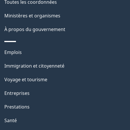
Toutes les coordonnées
c
g
t
Ministères et organismes
e
i
À propos du gouvernement
o
n
s
Thèmes
Emplois
u
et
Immigration et citoyenneté
r
sujets
c
Voyage et tourisme
e
Entreprises
t
t
Prestations
e
Santé
p