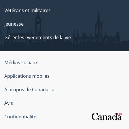
Vétérans et militaires
Jeunesse
Gérer les événements de la vie
Organisation
Médias sociaux
du
Applications mobiles
gouvernement
du
À propos de Canada.ca
Canada
Avis
Confidentialité