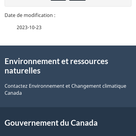
n
t
n
a
e
2023-10-23
i
z
v
l
o
À
s
t
Environnement et ressources
propos
r
d
naturelles
de
e
e
r
Contactez Environnement et Changement climatique
ce
Canada
l
é
site
t
a
r
p
Gouvernement du Canada
o
a
a