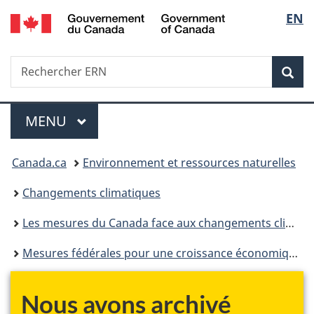
/
Sélec
EN
Passer
Passer
Passer
Government
au
à
à
de
of
contenu
«
la
Canada
Recherche
Rechercher
principal
Au
version
Rec
la
ERN
sujet
HTML
du
simplifiée
langu
Menu
gouvernement
MENU
PRINCIPAL
»
Vous
Canada.ca
Environnement et ressources naturelles
êtes
Changements climatiques
ici :
Les mesures du Canada face aux changements climatiques
Mesures fédérales pour une croissance économique propre
Nous avons archivé