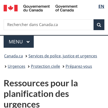
/
Sélec
EN
Passer
Passer
Passer
Government
au
à
à
de
of
contenu
«
la
Canada
Recherche
Rechercher
principal
Au
version
Rec
la
dans
sujet
HTML
Canada.ca
du
simplifiée
langu
Menu
gouvernement
MENU
PRINCIPAL
»
Vous
Canada.ca
Services de police, justice et urgences
êtes
Urgences
Protection civile
Préparez-vous
ici :
Ressources pour la
planification des
urgences