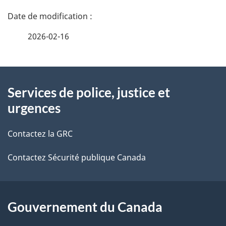
D
é
2026-02-16
t
À
a
Services de police, justice et
propos
i
urgences
de
l
Contactez la GRC
ce
s
Contactez Sécurité publique Canada
site
d
e
l
Gouvernement du Canada