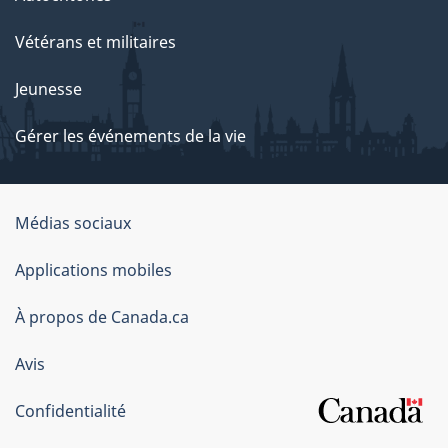
Vétérans et militaires
Jeunesse
Gérer les événements de la vie
Organisation
Médias sociaux
du
Applications mobiles
gouvernement
du
À propos de Canada.ca
Canada
Avis
Confidentialité