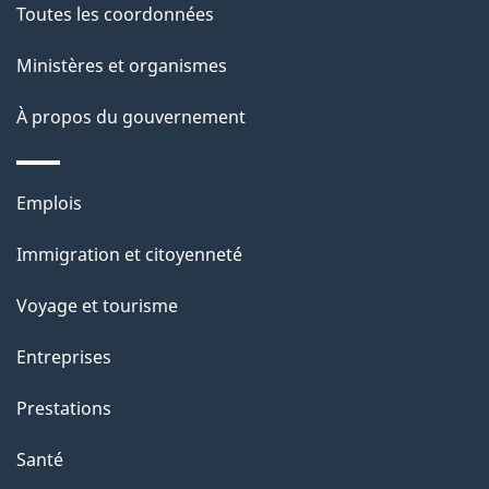
a
Toutes les coordonnées
p
Ministères et organismes
a
À propos du gouvernement
g
e
Thèmes
Emplois
et
Immigration et citoyenneté
sujets
Voyage et tourisme
Entreprises
Prestations
Santé